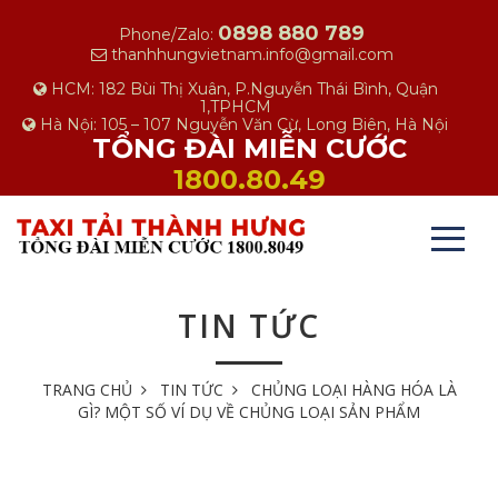
0898 880 789
Phone/Zalo:
thanhhungvietnam.info@gmail.com
HCM: 182 Bùi Thị Xuân, P.Nguyễn Thái Bình, Quận
1,TPHCM
Hà Nội: 105 – 107 Nguyễn Văn Cừ, Long Biên, Hà Nội
TỔNG ĐÀI MIỄN CƯỚC
1800.80.49
TIN TỨC
TRANG CHỦ
TIN TỨC
CHỦNG LOẠI HÀNG HÓA LÀ
GÌ? MỘT SỐ VÍ DỤ VỀ CHỦNG LOẠI SẢN PHẨM