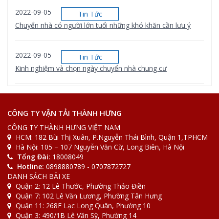
2022-09-05
Tin Tức
Chuyển nhà có người lớn tuổi những khó khăn cần lưu ý
2022-09-05
Tin Tức
Kinh nghiệm và chọn ngày chuyển nhà chung cư
2022-08-31
Tin Tức
[Bảng giá] Xe tải chuyển nhà bao nhiêu 1km
CÔNG TY VẬN TẢI THÀNH HƯNG
CÔNG TY THÀNH HƯNG VIỆT NAM
HCM: 182 Bùi Thị Xuân, P.Nguyễn Thái Bình, Quận 1,TPHCM
2022-08-31
Tin Tức
Hà Nội: 105 – 107 Nguyễn Văn Cừ, Long Biên, Hà Nội
[Giải Đáp] Gửi đồ qua bưu điện bao nhiêu 1kg
Tổng Đài:
18008049
Hotline:
0898880789 - 0707872727
DANH SÁCH BÃI XE
Quận 2: 12 Lê Thước, Phường Thảo Điền
Quận 7: 102 Lê Văn Lương, Phường Tân Hưng
Quận 11: 268E Lạc Long Quân, Phường 10
Quận 3: 490/1B Lê Văn Sỹ, Phường 14