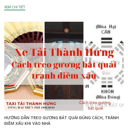
Quy luật về...
XEM CHI TIẾT
HƯỚNG DẪN TREO GƯƠNG BÁT QUÁI ĐÚNG CÁCH, TRÁNH
ĐIỀM XẤU KHI VÀO NHÀ