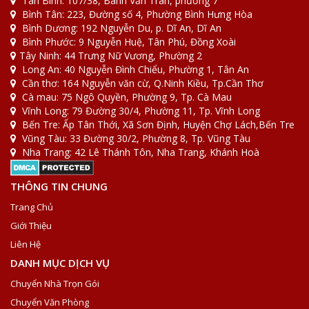
Tân Bình: 107/38, Bành Văn Trân, phường 7
Bình Tân: 223, Đường số 4, Phường Bình Hưng Hòa
Bình Dương: 192 Nguyễn Du, p. Dĩ An, Dĩ An
Bình Phước: 9 Nguyễn Huệ, Tân Phú, Đồng Xoài
Tây Ninh: 44 Trưng Nữ Vương, Phường 2
Long An: 40 Nguyễn Đình Chiểu, Phường 1, Tân An
Cần thơ: 164 Nguyễn văn cừ, Q.Ninh Kiều, Tp.Cần Thơ
Cà mau: 75 Ngô Quyền, Phường 9, Tp. Cà Mau
Vĩnh Long: 79 Đường 30/4, Phường 11, Tp. Vĩnh Long
Bến Tre: Ấp Tân Thới, Xã Sơn Định, Huyện Chợ Lách,Bến Tre
Vũng Tàu: 33 Đường 30/2, Phường 8, Tp. Vũng Tàu
Nha Trang: 42 Lê Thánh Tôn, Nha Trang, Khánh Hoà
THÔNG TIN CHUNG
Trang Chủ
Giới Thiệu
Liên Hệ
DANH MỤC DỊCH VỤ
Chuyển Nhà Trọn Gói
Chuyển Văn Phòng