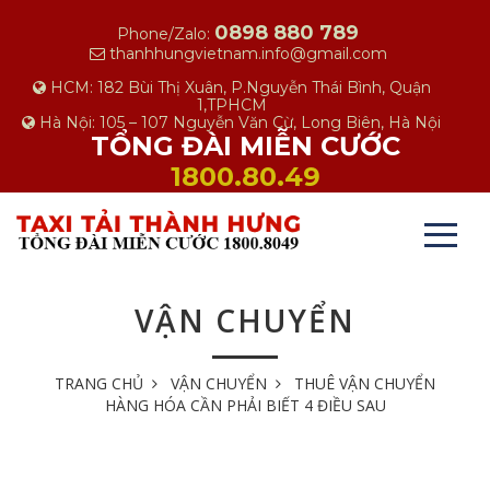
0898 880 789
Phone/Zalo:
thanhhungvietnam.info@gmail.com
HCM: 182 Bùi Thị Xuân, P.Nguyễn Thái Bình, Quận
1,TPHCM
Hà Nội: 105 – 107 Nguyễn Văn Cừ, Long Biên, Hà Nội
TỔNG ĐÀI MIỄN CƯỚC
1800.80.49
VẬN CHUYỂN
TRANG CHỦ
VẬN CHUYỂN
THUÊ VẬN CHUYỂN
HÀNG HÓA CẦN PHẢI BIẾT 4 ĐIỀU SAU