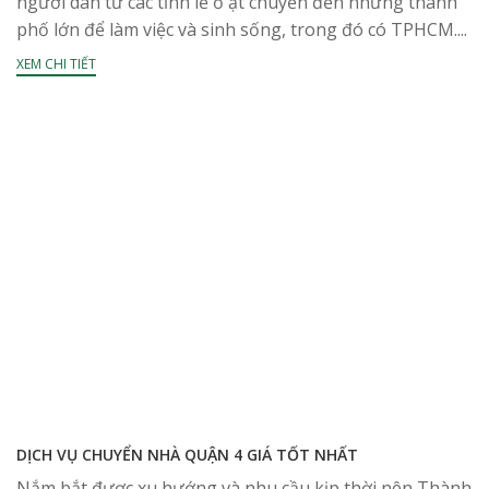
người dân từ các tỉnh lẻ ồ ạt chuyển đến những thành
phố lớn để làm việc và sinh sống, trong đó có TPHCM....
XEM CHI TIẾT
DỊCH VỤ CHUYỂN NHÀ QUẬN 4 GIÁ TỐT NHẤT
Nắm bắt được xu hướng và nhu cầu kịp thời nên Thành