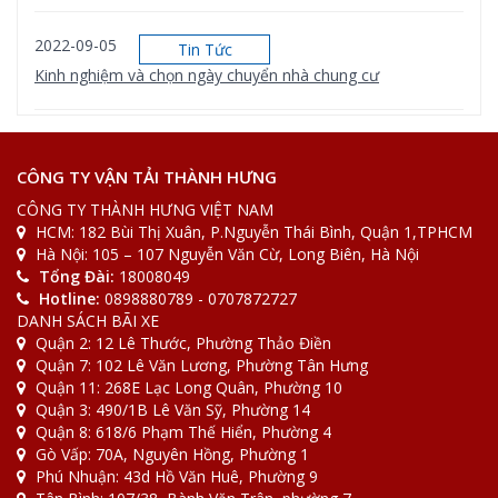
2022-09-05
Tin Tức
Kinh nghiệm và chọn ngày chuyển nhà chung cư
2022-08-31
Tin Tức
[Bảng giá] Xe tải chuyển nhà bao nhiêu 1km
CÔNG TY VẬN TẢI THÀNH HƯNG
CÔNG TY THÀNH HƯNG VIỆT NAM
HCM: 182 Bùi Thị Xuân, P.Nguyễn Thái Bình, Quận 1,TPHCM
2022-08-31
Tin Tức
Hà Nội: 105 – 107 Nguyễn Văn Cừ, Long Biên, Hà Nội
[Giải Đáp] Gửi đồ qua bưu điện bao nhiêu 1kg
Tổng Đài:
18008049
Hotline:
0898880789 - 0707872727
DANH SÁCH BÃI XE
Quận 2: 12 Lê Thước, Phường Thảo Điền
Quận 7: 102 Lê Văn Lương, Phường Tân Hưng
Quận 11: 268E Lạc Long Quân, Phường 10
Quận 3: 490/1B Lê Văn Sỹ, Phường 14
Quận 8: 618/6 Phạm Thế Hiển, Phường 4
Gò Vấp: 70A, Nguyên Hồng, Phường 1
Phú Nhuận: 43d Hồ Văn Huê, Phường 9