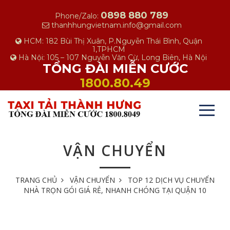
0898 880 789
Phone/Zalo:
thanhhungvietnam.info@gmail.com
HCM: 182 Bùi Thị Xuân, P.Nguyễn Thái Bình, Quận
1,TPHCM
Hà Nội: 105 – 107 Nguyễn Văn Cừ, Long Biên, Hà Nội
TỔNG ĐÀI MIỄN CƯỚC
1800.80.49
VẬN CHUYỂN
TRANG CHỦ
VẬN CHUYỂN
TOP 12 DỊCH VỤ CHUYỂN
NHÀ TRỌN GÓI GIÁ RẺ, NHANH CHÓNG TẠI QUẬN 10