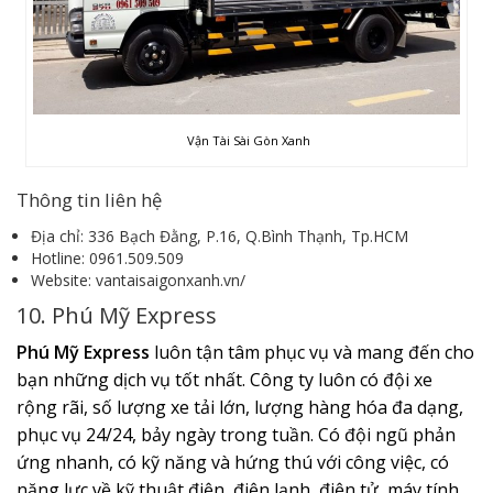
Vận Tài Sài Gòn Xanh
Thông tin liên hệ
Địa chỉ:
336 Bạch Đằng, P.16, Q.Bình Thạnh, Tp.HCM
Hotline: 0961.509.509
Website: vantaisaigonxanh.vn/
10. Phú Mỹ Express
Phú Mỹ Express
luôn tận tâm phục vụ và mang đến cho
bạn những dịch vụ tốt nhất. Công ty luôn có đội xe
rộng rãi, số lượng xe tải lớn, lượng hàng hóa đa dạng,
phục vụ 24/24, bảy ngày trong tuần. Có đội ngũ phản
ứng nhanh, có kỹ năng và hứng thú với công việc, có
năng lực về kỹ thuật điện, điện lạnh, điện tử, máy tính,