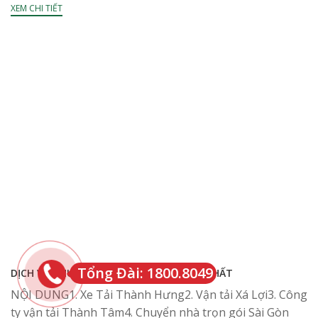
XEM CHI TIẾT
Tổng Đài: 1800.8049
DỊCH VỤ CHUYỂN NHÀ QUẬN 4 GIÁ TỐT NHẤT
NỘI DUNG1. Xe Tải Thành Hưng2. Vận tải Xá Lợi3. Công
ty vận tải Thành Tâm4. Chuyển nhà trọn gói Sài Gòn