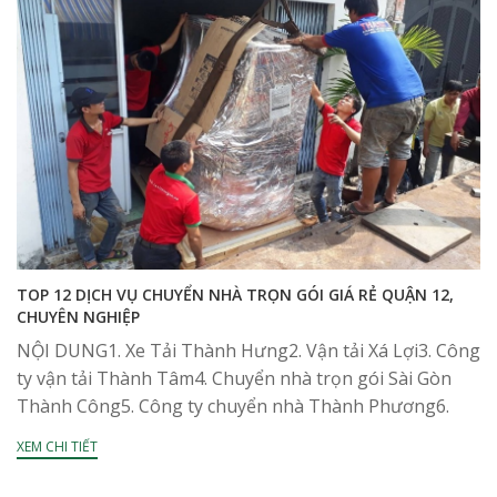
TOP 12 DỊCH VỤ CHUYỂN NHÀ TRỌN GÓI GIÁ RẺ QUẬN 12,
CHUYÊN NGHIỆP
NỘI DUNG1. Xe Tải Thành Hưng2. Vận tải Xá Lợi3. Công
ty vận tải Thành Tâm4. Chuyển nhà trọn gói Sài Gòn
Thành Công5. Công ty chuyển nhà Thành Phương6.
Kiến Vàng Sài Gòn7....
XEM CHI TIẾT