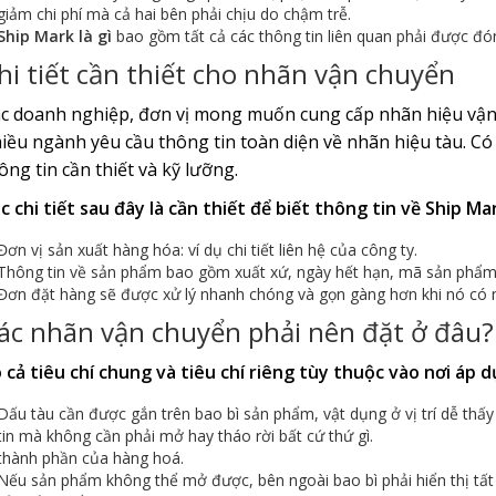
giảm chi phí mà cả hai bên phải chịu do chậm trễ.
Ship Mark là gì
bao gồm tất cả các thông tin liên quan phải được đón
hi tiết cần thiết cho nhãn vận chuyển
c doanh nghiệp, đơn vị mong muốn cung cấp nhãn hiệu vận 
iều ngành yêu cầu thông tin toàn diện về nhãn hiệu tàu. Có
ông tin cần thiết và kỹ lưỡng.
c chi tiết sau đây là cần thiết để biết thông tin về Ship Mark
Đơn vị sản xuất hàng hóa: ví dụ chi tiết liên hệ của công ty.
Thông tin về sản phẩm bao gồm xuất xứ, ngày hết hạn, mã sản phẩm,
Đơn đặt hàng sẽ được xử lý nhanh chóng và gọn gàng hơn khi nó có 
ác nhãn vận chuyển phải nên đặt ở đâu?
 cả tiêu chí chung và tiêu chí riêng tùy thuộc vào nơi áp 
Dấu tàu cần được gắn trên bao bì sản phẩm, vật dụng ở vị trí dễ thấy
tin mà không cần phải mở hay tháo rời bất cứ thứ gì.
thành phần của hàng hoá.
Nếu sản phẩm không thể mở được, bên ngoài bao bì phải hiển thị tất c