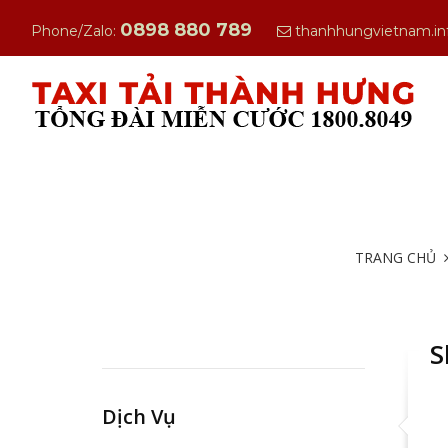
0898 880 789
Phone/Zalo:
thanhhungvietnam.i
TRANG CHỦ
S
Dịch Vụ