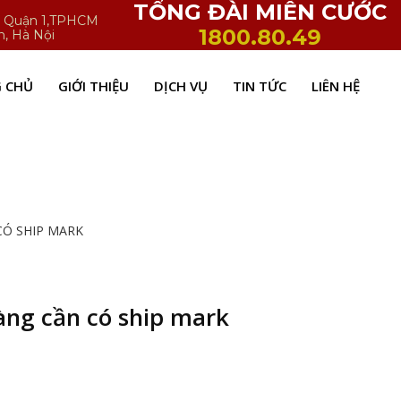
TỔNG ĐÀI MIỄN CƯỚC
h, Quận 1,TPHCM
1800.80.49
n, Hà Nội
 CHỦ
GIỚI THIỆU
DỊCH VỤ
TIN TỨC
LIÊN HỆ
 CÓ SHIP MARK
hàng cần có ship mark