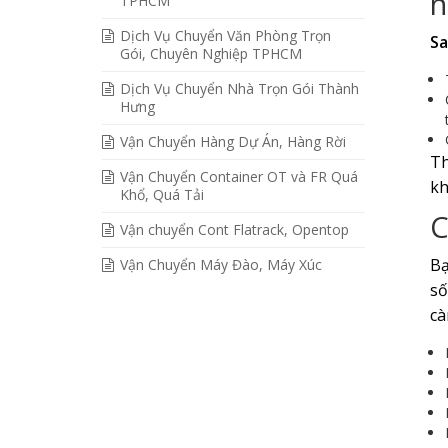
n
TPHCM
Dịch Vụ Chuyển Văn Phòng Trọn
Sa
Gói, Chuyên Nghiệp TPHCM
Dịch Vụ Chuyển Nhà Trọn Gói Thành
Hưng
Vận Chuyển Hàng Dự Án, Hàng Rời
Th
Vận Chuyển Container OT và FR Quá
kh
Khổ, Quá Tải
C
Vận chuyển Cont Flatrack, Opentop
Bạ
Vận Chuyển Máy Đào, Máy Xúc
số
cà