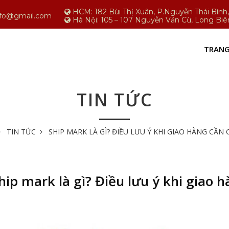
HCM: 182 Bùi Thị Xuân, P.Nguyễn Thái Bìn
nfo@gmail.com
Hà Nội: 105 – 107 Nguyễn Văn Cừ, Long Biê
TRANG
TIN TỨC
TIN TỨC
SHIP MARK LÀ GÌ? ĐIỀU LƯU Ý KHI GIAO HÀNG CẦN
hip mark là gì? Điều lưu ý khi giao 