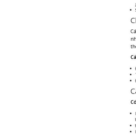
C
Cá
nh
th
Cá
C
Có