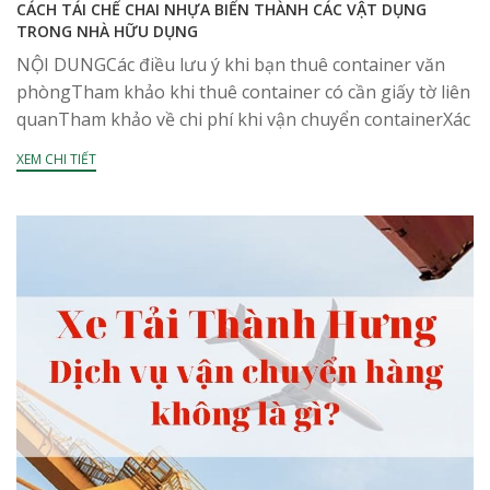
CÁCH TÁI CHẾ CHAI NHỰA BIẾN THÀNH CÁC VẬT DỤNG
TRONG NHÀ HỮU DỤNG
NỘI DUNGCác điều lưu ý khi bạn thuê container văn
phòngTham khảo khi thuê container có cần giấy tờ liên
quanTham khảo về chi phí khi vận chuyển containerXác
định thời gian thuê thật...
XEM CHI TIẾT