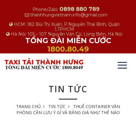
0898 880 789
Phone/Zalo:
thanhhungvietnam.info@gmail.com
HCM: 182 Bùi Thị Xuân, P.Nguyễn Thái Bình, Quận
1,TPHCM
Hà Nội: 105 – 107 Nguyễn Văn Cừ, Long Biên, Hà Nội
TỔNG ĐÀI MIỄN CƯỚC
1800.80.49
TIN TỨC
TRANG CHỦ
TIN TỨC
THUÊ CONTAINER VĂN
PHÒNG CẦN LƯU Ý GÌ VÀ BẢNG GIÁ NHƯ THẾ NÀO