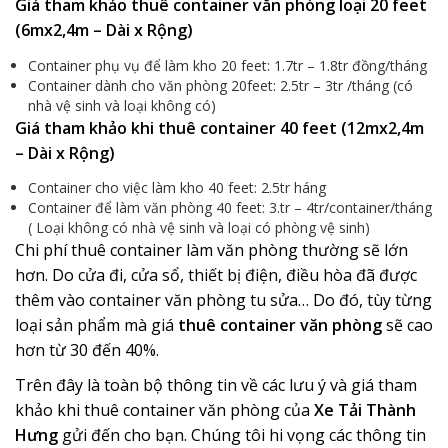
Giá tham khảo thuê container văn phòng loại 20 feet
(6mx2,4m – Dài x Rộng)
Container phụ vụ để làm kho 20 feet: 1.7tr – 1.8tr đồng/tháng
Container dành cho văn phòng 20feet: 2.5tr – 3tr /tháng (có
nhà vệ sinh và loại không có)
Giá tham khảo khi thuê container 40 feet (12mx2,4m
– Dài x Rộng)
Container cho việc làm kho 40 feet: 2.5tr háng
Container để làm văn phòng 40 feet: 3.tr – 4tr/container/tháng
( Loại không có nhà vệ sinh và loại có phòng vệ sinh)
Chi phí thuê container làm văn phòng thường sẽ lớn
hơn. Do cửa đi, cửa sổ, thiết bị điện, điều hòa đã được
thêm vào container văn phòng tu sửa… Do đó, tùy từng
loại sản phẩm mà giá
thuê container văn phòng
sẽ cao
hơn từ 30 đến 40%.
Trên đây là toàn bộ thông tin về các lưu ý và giá tham
khảo khi thuê container văn phòng của
Xe Tải Thành
Hưng
gửi đến cho bạn. Chúng tôi hi vọng các thông tin