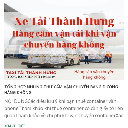
TỔNG HỢP NHỮNG THỨ CẤM VẬN CHUYỂN BẰNG ĐƯỜNG
HÀNG KHÔNG
NỘI DUNGCác điều lưu ý khi bạn thuê container văn
phòngTham khảo khi thuê container có cần giấy tờ liên
quanTham khảo về chi phí khi vận chuyển containerXác
định thời gian thuê thật...
XEM CHI TIẾT