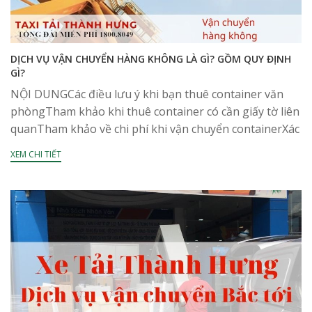
DỊCH VỤ VẬN CHUYỂN HÀNG KHÔNG LÀ GÌ? GỒM QUY ĐỊNH
GÌ?
NỘI DUNGCác điều lưu ý khi bạn thuê container văn
phòngTham khảo khi thuê container có cần giấy tờ liên
quanTham khảo về chi phí khi vận chuyển containerXác
định thời gian thuê thật...
XEM CHI TIẾT