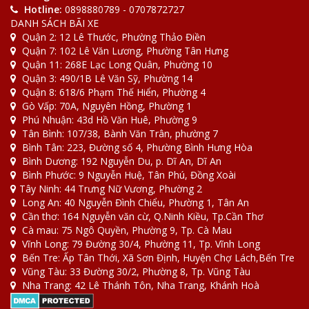
Hotline:
0898880789 - 0707872727
DANH SÁCH BÃI XE
Quận 2: 12 Lê Thước, Phường Thảo Điền
Quận 7: 102 Lê Văn Lương, Phường Tân Hưng
Quận 11: 268E Lạc Long Quân, Phường 10
Quận 3: 490/1B Lê Văn Sỹ, Phường 14
Quận 8: 618/6 Phạm Thế Hiển, Phường 4
Gò Vấp: 70A, Nguyên Hồng, Phường 1
Phú Nhuận: 43d Hồ Văn Huê, Phường 9
Tân Bình: 107/38, Bành Văn Trân, phường 7
Bình Tân: 223, Đường số 4, Phường Bình Hưng Hòa
Bình Dương: 192 Nguyễn Du, p. Dĩ An, Dĩ An
Bình Phước: 9 Nguyễn Huệ, Tân Phú, Đồng Xoài
Tây Ninh: 44 Trưng Nữ Vương, Phường 2
Long An: 40 Nguyễn Đình Chiểu, Phường 1, Tân An
Cần thơ: 164 Nguyễn văn cừ, Q.Ninh Kiều, Tp.Cần Thơ
Cà mau: 75 Ngô Quyền, Phường 9, Tp. Cà Mau
Vĩnh Long: 79 Đường 30/4, Phường 11, Tp. Vĩnh Long
Bến Tre: Ấp Tân Thới, Xã Sơn Định, Huyện Chợ Lách,Bến Tre
Vũng Tàu: 33 Đường 30/2, Phường 8, Tp. Vũng Tàu
Nha Trang: 42 Lê Thánh Tôn, Nha Trang, Khánh Hoà