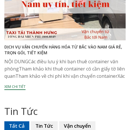
DỊCH VỤ VẬN CHUYỂN HÀNG HÓA TỪ BẮC VÀO NAM GIÁ RẺ,
TRỌN GÓI, TIẾT KIỆM
NỘI DUNGCác điều lưu ý khi bạn thuê container văn
phòngTham khảo khi thuê container có cần giấy tờ liên
quanTham khảo về chi phí khi vận chuyển containerXác
định thời gian thuê thật...
XEM CHI TIẾT
Tin Tức
Tất Cả
Tin Tức
Vận chuyển