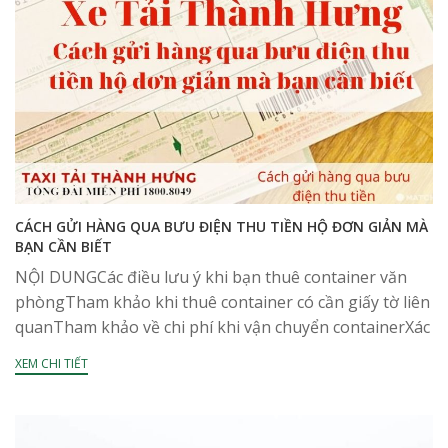
CÁCH GỬI HÀNG QUA BƯU ĐIỆN THU TIỀN HỘ ĐƠN GIẢN MÀ
BẠN CẦN BIẾT
NỘI DUNGCác điều lưu ý khi bạn thuê container văn
phòngTham khảo khi thuê container có cần giấy tờ liên
quanTham khảo về chi phí khi vận chuyển containerXác
định thời gian thuê thật...
XEM CHI TIẾT