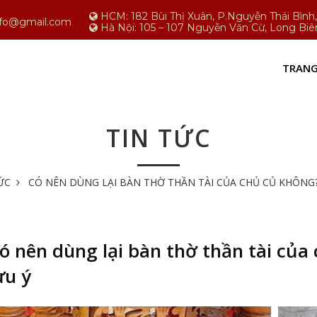
HCM: 182 Bùi Thị Xuân, P.Nguyễn Thái Bìn
nfo@gmail.com
Hà Nội: 105 – 107 Nguyễn Văn Cừ, Long Biê
TRANG
TIN TỨC
ỨC
CÓ NÊN DÙNG LẠI BÀN THỜ THẦN TÀI CỦA CHỦ CỦ KHÔNG?
ó nên dùng lại bàn thờ thần tài của
ưu ý