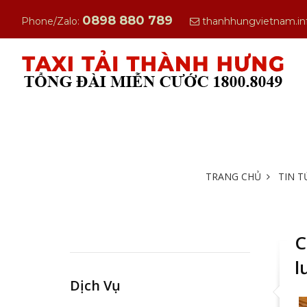
0898 880 789
Phone/Zalo:
thanhhungvietnam.i
TRANG CHỦ
TIN T
C
l
Dịch Vụ