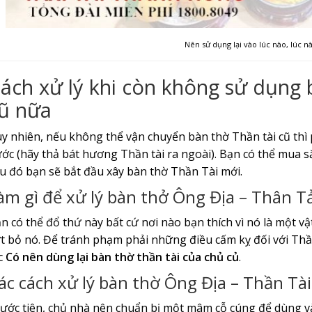
Nên sử dụng lại vào lúc nào, lúc 
ách xử lý khi còn không sử dụng b
ũ nữa
y nhiên, nếu không thể vận chuyển bàn thờ Thần tài cũ thì
ớc (hãy thả bát hương Thần tài ra ngoài). Bạn có thể mua s
u đó bạn sẽ bắt đầu xây bàn thờ Thần Tài mới.
àm gì để xử lý bàn thở Ông Địa – Thân T
n có thể đổ thứ này bất cứ nơi nào bạn thích vì nó là một v
t bỏ nó. Để tránh phạm phải những điều cấm kỵ đối với Thần,
c
Có nên dùng lại bàn thờ thần tài của chủ củ
.
ác cách xử lý bàn thờ Ông Địa – Thần Tài
ước tiên, chủ nhà nên chuẩn bị một mâm cỗ cúng để dùng v