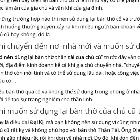
ông nên bày biện lại bàn thờ cũ vì làm như vậy có thể phạm
ệc làm ăn của gia chủ và vận khí của gia đình.
ững trường hợp nào thì nên sử dụng lại bàn thờ cổ và trườ
nh huống thường xuyên xảy ra khi nhiều người băn khoăn về
ủ cũ hay không, đó là:
hi chuyển đến nơi nhà mới và muốn sử d
ó nên dùng lại bàn thờ thần tài của chủ củ
” trước đây vẫn 
i, địa điểm kinh doanh kể cả khi gia chủ chuyển nhà, “chuyể
n thờ còn mới tinh và có thể sử dụng lâu dài, hoặc công việ
àu có …
u bàn thờ quá cổ và không thể sử dụng trong phòng ở nhà 
i để tạo sự trang nghiêm cho thần linh.
hi muốn sử dụng lại bàn thờ của chủ cũ t
y là điều đại
Đại Kị
, mà bạn không nên sử dụng vì cũng như cá
ủ cũ rất kỵ và không phù hợp với bàn thờ Thần Tài, Ông Địa.
nh gặp nhiều rắc rối khi dọn về nhà mới. Do đó, khi dọn đế