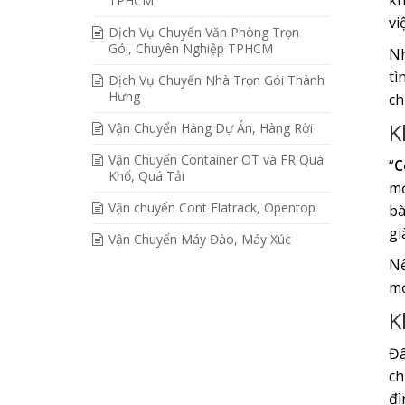
kh
TPHCM
vi
Dịch Vụ Chuyển Văn Phòng Trọn
Gói, Chuyên Nghiệp TPHCM
Nh
tì
Dịch Vụ Chuyển Nhà Trọn Gói Thành
Hưng
ch
K
Vận Chuyển Hàng Dự Án, Hàng Rời
Vận Chuyển Container OT và FR Quá
“
C
Khổ, Quá Tải
mớ
Vận chuyển Cont Flatrack, Opentop
bà
gi
Vận Chuyển Máy Đào, Máy Xúc
Nế
mớ
K
Đâ
ch
đì