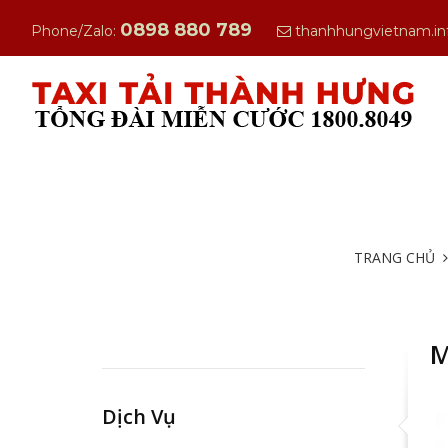
0898 880 789
Phone/Zalo:
thanhhungvietnam.i
TRANG CHỦ
M
Dịch Vụ