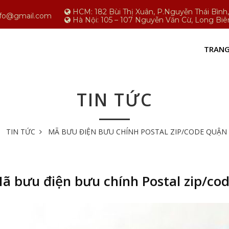
HCM: 182 Bùi Thị Xuân, P.Nguyễn Thái Bìn
nfo@gmail.com
Hà Nội: 105 – 107 Nguyễn Văn Cừ, Long Biê
TRANG
TIN TỨC
TIN TỨC
MÃ BƯU ĐIỆN BƯU CHÍNH POSTAL ZIP/CODE QUẬN 3
ã bưu điện bưu chính Postal zip/cod