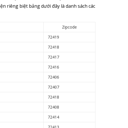
n riêng biệt bảng dưới đây là danh sách các
Zipcode
72419
72418
72417
72416
72406
72407
72418
72408
72414
72413