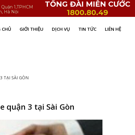
TỔNG ĐÀI MIỄN CƯỚC
h, Quận 1,TPHCM
1800.80.49
n, Hà Nội
 CHỦ
GIỚI THIỆU
DỊCH VỤ
TIN TỨC
LIÊN HỆ
 TẠI SÀI GÒN
e quận 3 tại Sài Gòn