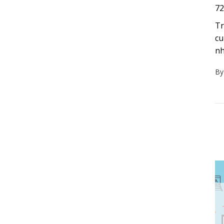
72
Tr
cu
nh
B