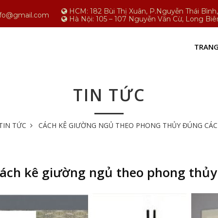
HCM: 182 Bùi Thị Xuân, P.Nguyễn Thái Bìn
nfo@gmail.com
Hà Nội: 105 – 107 Nguyễn Văn Cừ, Long Biê
TRANG
TIN TỨC
TIN TỨC
CÁCH KÊ GIƯỜNG NGỦ THEO PHONG THỦY ĐÚNG CÁC
ách kê giường ngủ theo phong thủy 