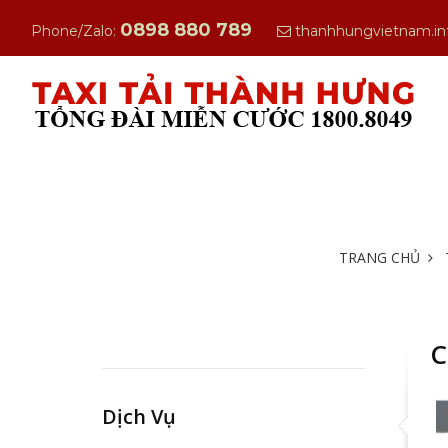
0898 880 789
Phone/Zalo:
thanhhungvietnam.i
TRANG CHỦ
C
Dịch Vụ