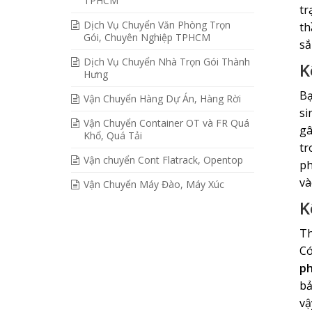
TPHCM
tr
Dịch Vụ Chuyển Văn Phòng Trọn
th
Gói, Chuyên Nghiệp TPHCM
sắ
Dịch Vụ Chuyển Nhà Trọn Gói Thành
K
Hưng
Bạ
Vận Chuyển Hàng Dự Án, Hàng Rời
si
Vận Chuyển Container OT và FR Quá
gâ
Khổ, Quá Tải
tr
Vận chuyển Cont Flatrack, Opentop
ph
và
Vận Chuyển Máy Đào, Máy Xúc
K
Th
Có
ph
bả
vậ