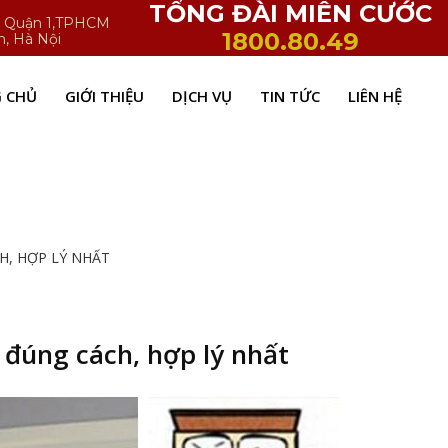
TỔNG ĐÀI MIỄN CƯỚC
h, Quận 1,TPHCM
1800.80.49
n, Hà Nội
 CHỦ
GIỚI THIỆU
DỊCH VỤ
TIN TỨC
LIÊN HỆ
H, HỢP LÝ NHẤT
đúng cách, hợp lý nhất