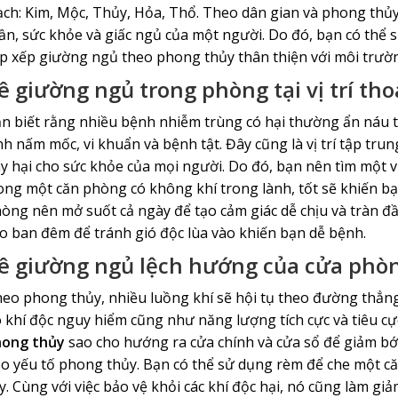
ạch: Kim, Mộc, Thủy, Hỏa, Thổ. Theo dân gian và phong thủy
ần, sức khỏe và giấc ngủ của một người. Do đó, bạn có thể
p xếp giường ngủ theo phong thủy thân thiện với môi trườ
ê giường ngủ trong phòng tại vị trí t
n biết rằng nhiều bệnh nhiễm trùng có hại thường ẩn náu t
nh nấm mốc, vi khuẩn và bệnh tật. Đây cũng là vị trí tập tru
y hại cho sức khỏe của mọi người. Do đó, bạn nên tìm một v
ong một căn phòng có không khí trong lành, tốt sẽ khiến bạ
òng nên mở suốt cả ngày để tạo cảm giác dễ chịu và tràn đ
o ban đêm để tránh gió độc lùa vào khiến bạn dễ bệnh.
ê giường ngủ lệch hướng của cửa phòn
eo phong thủy, nhiều luồng khí sẽ hội tụ theo đường thẳng 
 khí độc nguy hiểm cũng như năng lượng tích cực và tiêu cực
ong thủy
sao cho hướng ra cửa chính và cửa sổ để giảm b
o yếu tố phong thủy. Bạn có thể sử dụng rèm để che một 
y. Cùng với việc bảo vệ khỏi các khí độc hại, nó cũng làm gi