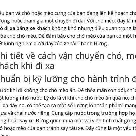
u bạn và chó hoặc mèo cưng của bạn đang lên kế hoạch cho
ơng hoặc tham gia một chuyến đi dài. Với chó mèo, đây là mộ
ó đi xa bằng xe khách
không khó nhưng điều quan trọng là 
ỏe cho chó mèo. Để đảm bảo cho chó mèo của bạn có một hàn
ết kinh nghiệm dưới đây của Xe tải Thành Hưng.
hi tiết về cách vận chuyển chó, 
hách khi đi xa
huẩn bị kỹ lưỡng cho hành trình đ
ước khi đi không cho chó mèo ăn. Để thỏa mãn cơn đói, chỉ
t lượng nhỏ nước. Lý do là vì khi cho chó mèo ăn quá no, ch
i dạ dày no, có thể tạo ra một số lượng lớn “sản phẩm” man
ựa và chai nước riêng. Cung cấp nước trong trường hợp họ c
ng hoặc say xe. Đừng quên mua một vài viên tinh chất gừn
ó hoặc mèo của bạn tránh say tàu xe. Đây cũng là một yếu t
ách.