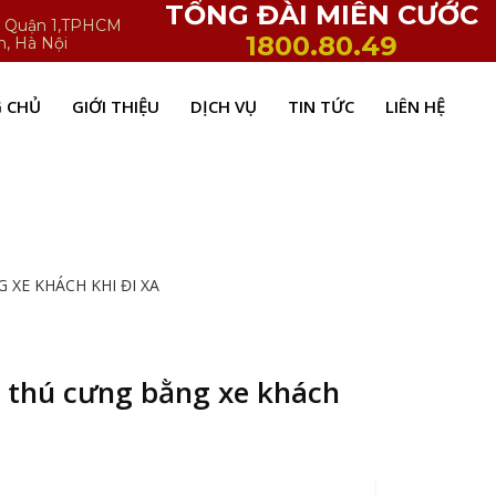
TỔNG ĐÀI MIỄN CƯỚC
h, Quận 1,TPHCM
1800.80.49
n, Hà Nội
 CHỦ
GIỚI THIỆU
DỊCH VỤ
TIN TỨC
LIÊN HỆ
 XE KHÁCH KHI ĐI XA
, thú cưng bằng xe khách