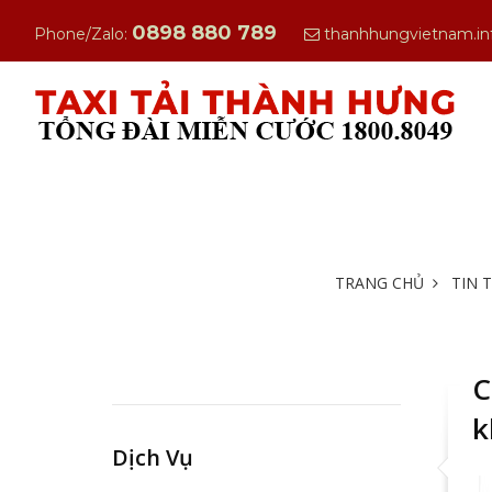
0898 880 789
Phone/Zalo:
thanhhungvietnam.i
TRANG CHỦ
TIN 
C
k
Dịch Vụ