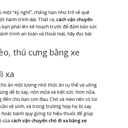
 một “kỳ nghỉ”, chẳng hạn như trở về quê
t hành trình dài. Thật ra,
cách vận chuyển
bạn phải lên kế hoạch trước để đảm bảo sức
h trình an toàn và thoải mái, hãy đọc bài
mèo, thú cưng bằng xe
i xa
 cho ăn một lượng nhỏ thức ăn cụ thể và uống
úng dễ bị say, nôn mửa và kiệt sức. Hơn nữa,
g đến cho bạn cơn đau. Chó và mèo nên có túi
ần vệ sinh, và trong trường hợp họ bị say
g hoặc bánh quy gừng từ hiệu thuốc để giúp
ố của
cách vận chuyển chó đi xa bằng xe