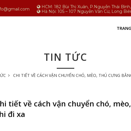
HCM: 182 Bùi Thị Xuân, P.Nguyễn Thái Bìn
nfo@gmail.com
Hà Nội: 105 – 107 Nguyễn Văn Cừ, Long Biê
TRANG
TIN TỨC
TỨC
CHI TIẾT VỀ CÁCH VẬN CHUYỂN CHÓ, MÈO, THÚ CƯNG BẰNG
hi tiết về cách vận chuyển chó, mèo
hi đi xa