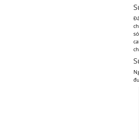
S
Đâ
ch
só
ca
ch
S
Ng
đư