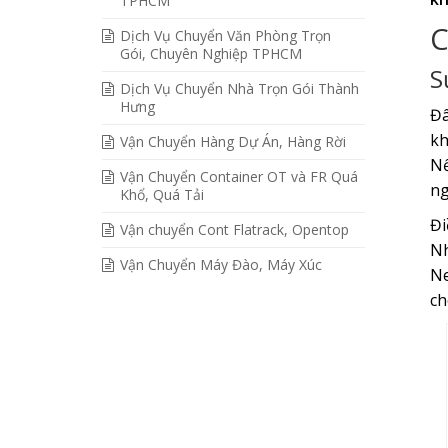
TPHCM
C
Dịch Vụ Chuyển Văn Phòng Trọn
Gói, Chuyên Nghiệp TPHCM
S
Dịch Vụ Chuyển Nhà Trọn Gói Thành
Hưng
Đâ
kh
Vận Chuyển Hàng Dự Án, Hàng Rời
Nế
Vận Chuyển Container OT và FR Quá
ng
Khổ, Quá Tải
Đi
Vận chuyển Cont Flatrack, Opentop
N
Vận Chuyển Máy Đào, Máy Xúc
Ne
ch