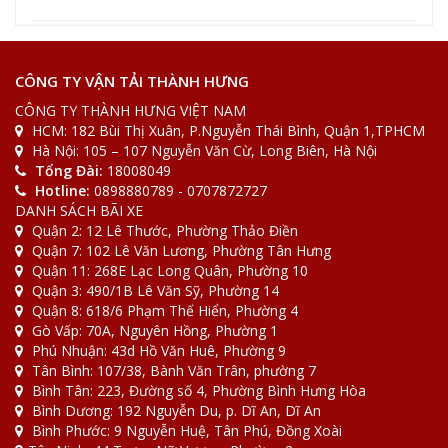
2022-08-31
Tin Tức
[Bảng giá] Xe tải chuyển nhà bao nhiêu 1km
CÔNG TY VẬN TẢI THÀNH HƯNG
CÔNG TY THÀNH HƯNG VIỆT NAM
HCM: 182 Bùi Thị Xuân, P.Nguyễn Thái Bình, Quận 1,TPHCM
2022-08-31
Tin Tức
Hà Nội: 105 – 107 Nguyễn Văn Cừ, Long Biên, Hà Nội
[Giải Đáp] Gửi đồ qua bưu điện bao nhiêu 1kg
Tổng Đài:
18008049
Hotline:
0898880789 - 0707872727
DANH SÁCH BÃI XE
Quận 2: 12 Lê Thước, Phường Thảo Điền
Quận 7: 102 Lê Văn Lương, Phường Tân Hưng
Quận 11: 268E Lạc Long Quân, Phường 10
Quận 3: 490/1B Lê Văn Sỹ, Phường 14
Quận 8: 618/6 Phạm Thế Hiển, Phường 4
Gò Vấp: 70A, Nguyên Hồng, Phường 1
Phú Nhuận: 43d Hồ Văn Huê, Phường 9
Tân Bình: 107/38, Bành Văn Trân, phường 7
Bình Tân: 223, Đường số 4, Phường Bình Hưng Hòa
Bình Dương: 192 Nguyễn Du, p. Dĩ An, Dĩ An
Bình Phước: 9 Nguyễn Huệ, Tân Phú, Đồng Xoài