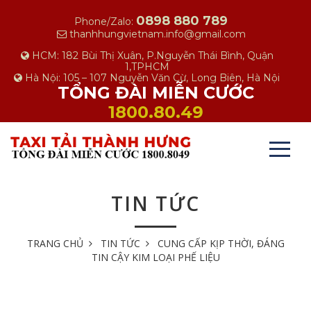
0898 880 789
Phone/Zalo:
thanhhungvietnam.info@gmail.com
HCM: 182 Bùi Thị Xuân, P.Nguyễn Thái Bình, Quận
1,TPHCM
Hà Nội: 105 – 107 Nguyễn Văn Cừ, Long Biên, Hà Nội
TỔNG ĐÀI MIỄN CƯỚC
1800.80.49
TIN TỨC
TRANG CHỦ
TIN TỨC
CUNG CẤP KỊP THỜI, ĐÁNG
TIN CẬY KIM LOẠI PHẾ LIỆU