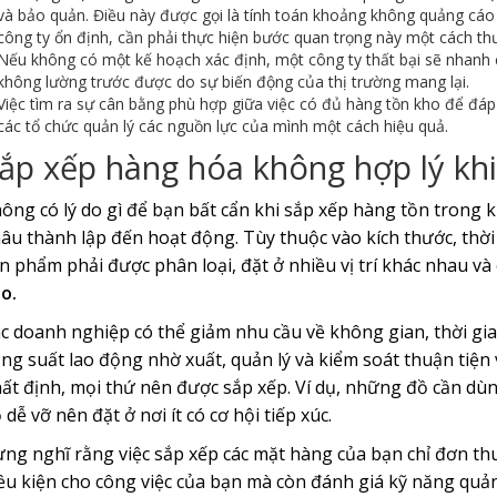
và bảo quản. Điều này được gọi là tính toán khoảng không quảng cáo t
công ty ổn định, cần phải thực hiện bước quan trọng này một cách th
Nếu không có một kế hoạch xác định, một công ty thất bại sẽ nhanh c
không lường trước được do sự biến động của thị trường mang lại.
Việc tìm ra sự cân bằng phù hợp giữa việc có đủ hàng tồn kho để đáp
các tổ chức quản lý các nguồn lực của mình một cách hiệu quả.
ắp xếp hàng hóa không hợp lý khi
ông có lý do gì để bạn bất cẩn khi sắp xếp hàng tồn trong 
âu thành lập đến hoạt động. Tùy thuộc vào kích thước, thời
n phẩm phải được phân loại, đặt ở nhiều vị trí khác nhau và
o.
c doanh nghiệp có thể giảm nhu cầu về không gian, thời gi
ng suất lao động nhờ xuất, quản lý và kiểm soát thuận tiện 
ất định, mọi thứ nên được sắp xếp. Ví dụ, những đồ cần dù
 dễ vỡ nên đặt ở nơi ít có cơ hội tiếp xúc.
ng nghĩ rằng việc sắp xếp các mặt hàng của bạn chỉ đơn thu
ều kiện cho công việc của bạn mà còn đánh giá kỹ năng quản