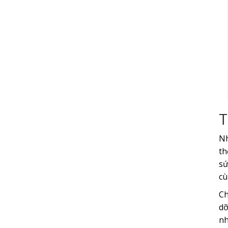
T
Nh
th
sứ
cù
Ch
dỡ
nh