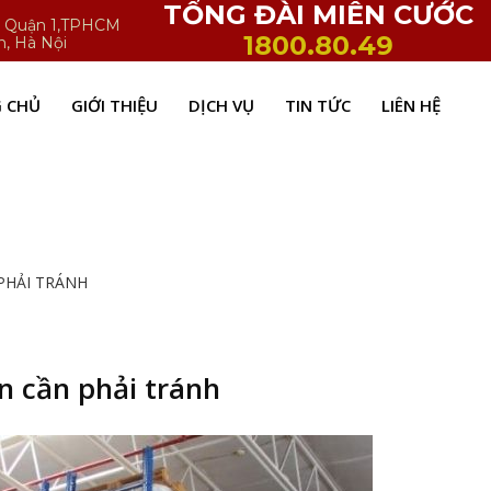
TỔNG ĐÀI MIỄN CƯỚC
h, Quận 1,TPHCM
1800.80.49
n, Hà Nội
 CHỦ
GIỚI THIỆU
DỊCH VỤ
TIN TỨC
LIÊN HỆ
PHẢI TRÁNH
n cần phải tránh