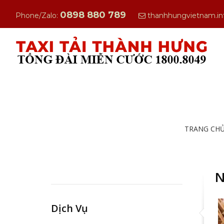
0898 880 789
Phone/Zalo:
thanhhungvietnam.i
TRANG CH
N
Dịch Vụ