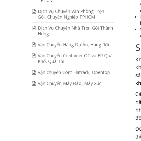
TPHCM
Dịch Vụ Chuyển Văn Phòng Trọn
Gói, Chuyên Nghiệp TPHCM
Dịch Vụ Chuyển Nhà Trọn Gói Thành
Hưng
S
Vận Chuyển Hàng Dự Án, Hàng Rời
Vận Chuyển Container OT và FR Quá
Kh
Khổ, Quá Tải
kh
Vận chuyển Cont Flatrack, Opentop
sả
kh
Vận Chuyển Máy Đào, Máy Xúc
Cá
nă
nh
đồ
Đừ
đi