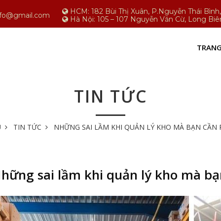
HCM: 182 Bùi Thị Xuân, P.Nguyễn Thái Bìn
nfo@gmail.com
Hà Nội: 105 – 107 Nguyễn Văn Cừ, Long Biê
TRANG
TIN TỨC
Ủ
TIN TỨC
NHỮNG SAI LẦM KHI QUẢN LÝ KHO MÀ BẠN CẦN 
hững sai lầm khi quản lý kho mà bạ