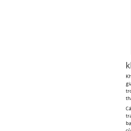
k
Kh
gi
tr
th
Cá
tr
bạ
củ