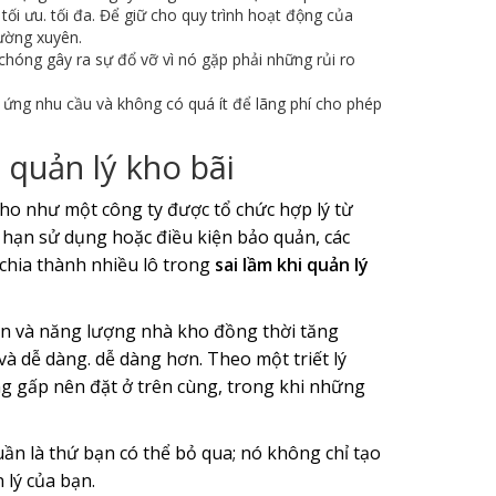
ối ưu. tối đa. Để giữ cho quy trình hoạt động của
ường xuyên.
hóng gây ra sự đổ vỡ vì nó gặp phải những rủi ro
 ứng nhu cầu và không có quá ít để lãng phí cho phép
 quản lý kho bãi
kho như một công ty được tổ chức hợp lý từ
 hạn sử dụng hoặc điều kiện bảo quản, các
 chia thành nhiều lô trong
sai lầm khi quản lý
an và năng lượng nhà kho đồng thời tăng
và dễ dàng. dễ dàng hơn. Theo một triết lý
ng gấp nên đặt ở trên cùng, trong khi những
ần là thứ bạn có thể bỏ qua; nó không chỉ tạo
 lý của bạn.