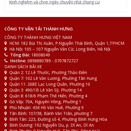
Kinh nghiệm và chọn ngày chuyển nhà chung cư
2022-08-31
Tin Tức
[Bảng giá] Xe tải chuyển nhà bao nhiêu 1km
CÔNG TY VẬN TẢI THÀNH HƯNG
CÔNG TY THÀNH HƯNG VIỆT NAM
HCM: 182 Bùi Thị Xuân, P.Nguyễn Thái Bình, Quận 1,TPHCM
2022-08-31
Tin Tức
Hà Nội: 105 – 107 Nguyễn Văn Cừ, Long Biên, Hà Nội
[Giải Đáp] Gửi đồ qua bưu điện bao nhiêu 1kg
Tổng Đài:
18008049
Hotline:
0898880789 - 0707872727
DANH SÁCH BÃI XE
Quận 2: 12 Lê Thước, Phường Thảo Điền
Quận 7: 102 Lê Văn Lương, Phường Tân Hưng
Quận 11: 268E Lạc Long Quân, Phường 10
Quận 3: 490/1B Lê Văn Sỹ, Phường 14
Quận 8: 618/6 Phạm Thế Hiển, Phường 4
Gò Vấp: 70A, Nguyên Hồng, Phường 1
Phú Nhuận: 43d Hồ Văn Huê, Phường 9
Tân Bình: 107/38, Bành Văn Trân, phường 7
Bình Tân: 223, Đường số 4, Phường Bình Hưng Hòa
Bình Dương: 192 Nguyễn Du, p. Dĩ An, Dĩ An
Bình Phước: 9 Nguyễn Huệ, Tân Phú, Đồng Xoài