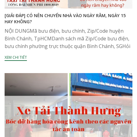
[GIẢI ĐÁP] CÓ NÊN CHUYỂN NHÀ VÀO NGÀY RẰM, NGÀY 15
HAY KHÔNG?
NỘI DUNGMã bưu điện, bưu chính, Zip/Code huyện
Bình Chánh, TpHCMDanh sách mã Zip/Code bưu điện,
bưu chính phường trực thuộc quận Bình Chánh, SGHỏi
đáp về mã bưu điên, bưu chính, Zip/Code huyện...
XEM CHI TIẾT