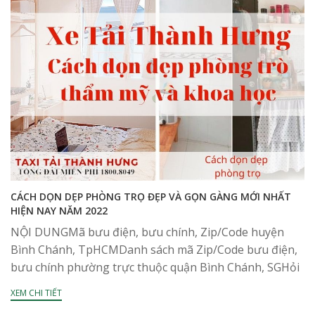
CÁCH DỌN DẸP PHÒNG TRỌ ĐẸP VÀ GỌN GÀNG MỚI NHẤT
HIỆN NAY NĂM 2022
NỘI DUNGMã bưu điện, bưu chính, Zip/Code huyện
Bình Chánh, TpHCMDanh sách mã Zip/Code bưu điện,
bưu chính phường trực thuộc quận Bình Chánh, SGHỏi
đáp về mã bưu điên, bưu chính, Zip/Code huyện...
XEM CHI TIẾT