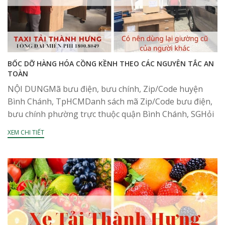
BỐC DỠ HÀNG HÓA CỒNG KỀNH THEO CÁC NGUYÊN TẮC AN
TOÀN
NỘI DUNGMã bưu điện, bưu chính, Zip/Code huyện
Bình Chánh, TpHCMDanh sách mã Zip/Code bưu điện,
bưu chính phường trực thuộc quận Bình Chánh, SGHỏi
đáp về mã bưu điên, bưu chính, Zip/Code huyện...
XEM CHI TIẾT