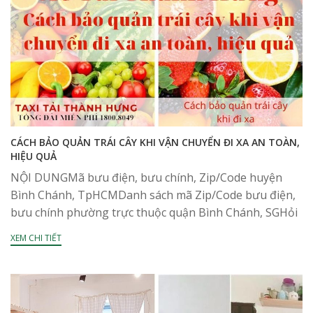
CÁCH BẢO QUẢN TRÁI CÂY KHI VẬN CHUYỂN ĐI XA AN TOÀN,
HIỆU QUẢ
NỘI DUNGMã bưu điện, bưu chính, Zip/Code huyện
Bình Chánh, TpHCMDanh sách mã Zip/Code bưu điện,
bưu chính phường trực thuộc quận Bình Chánh, SGHỏi
đáp về mã bưu điên, bưu chính, Zip/Code huyện...
XEM CHI TIẾT