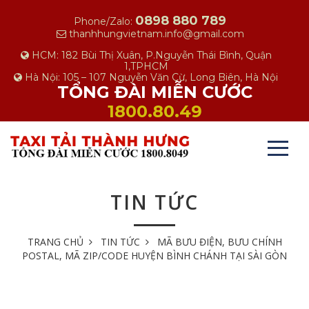
0898 880 789
Phone/Zalo:
thanhhungvietnam.info@gmail.com
HCM: 182 Bùi Thị Xuân, P.Nguyễn Thái Bình, Quận
1,TPHCM
Hà Nội: 105 – 107 Nguyễn Văn Cừ, Long Biên, Hà Nội
TỔNG ĐÀI MIỄN CƯỚC
1800.80.49
TIN TỨC
TRANG CHỦ
TIN TỨC
MÃ BƯU ĐIỆN, BƯU CHÍNH
POSTAL, MÃ ZIP/CODE HUYỆN BÌNH CHÁNH TẠI SÀI GÒN