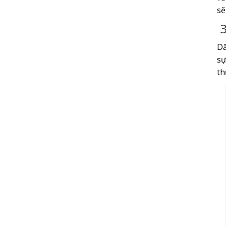
sẽ
3
Dấ
sự
th