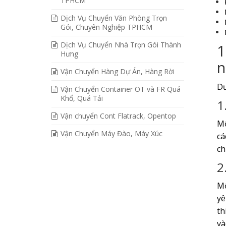
TPHCM
Dịch Vụ Chuyển Văn Phòng Trọn
Gói, Chuyên Nghiệp TPHCM
Dịch Vụ Chuyển Nhà Trọn Gói Thành
1
Hưng
n
Vận Chuyển Hàng Dự Án, Hàng Rời
Dư
Vận Chuyển Container OT và FR Quá
Khổ, Quá Tải
1
Vận chuyển Cont Flatrack, Opentop
Mộ
Vận Chuyển Máy Đào, Máy Xúc
cá
ch
2
M
yê
th
và