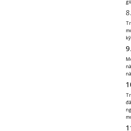
gi
8
Tr
mó
kỹ
9
Mó
nà
nà
1
Tr
đâ
ng
mó
1