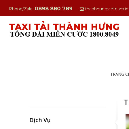
0898 880 789
Phone/Zalo:
thanhhungvietnam.i
TRANG C
T
Dịch Vụ