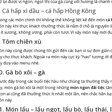
ữ lại được vị ngon, ngọt thị của gà cùng với hương lá chanh 
. Cá hấp xì dầu – cá hấp Hồng Kông
ong các món chính thì không thể không liệt kê đến món
cá
n này khi thực khách thưởng thức là nằm ở chỗ là nguyên liệ
 ít xương, không ương, phải còn tươi. Vì vậy món này mới đư
. Tôm chiên xù
n này cũng được chúng tôi gửi đến các bạn vì sự đơn giản
y cho thực khách. Ngoài ra món này cực kỳ “hao” tương ớt đố
y đưa vào menu nhé.
0. Gà bò xôi – gà
ước đây trong các buổi tiệc hầu như chúng ta thường thấy nh
y, món gà bó xôi là một trong những
món ngon đãi tiệc
tân
on ai cũng đã thưởng thức ít nhất một lần, nên chắc hẳn bạn
n này.
1. Món lẩu – lẩu ngọt, lẩu bò, lẩu thái, 