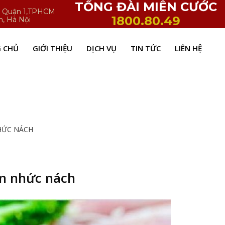
TỔNG ĐÀI MIỄN CƯỚC
h, Quận 1,TPHCM
1800.80.49
n, Hà Nội
 CHỦ
GIỚI THIỆU
DỊCH VỤ
TIN TỨC
LIÊN HỆ
HỨC NÁCH
on nhức nách