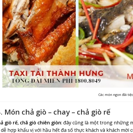
Các món ngon đãi tiệ
.
Món chả giò – chay – chả giò rế
ả giò rế, chã giò chiên giòn
: đây cũng là một trong những mó
 dễ hợp khẩu vị với hầu hết đa số thực khách và khách mời 