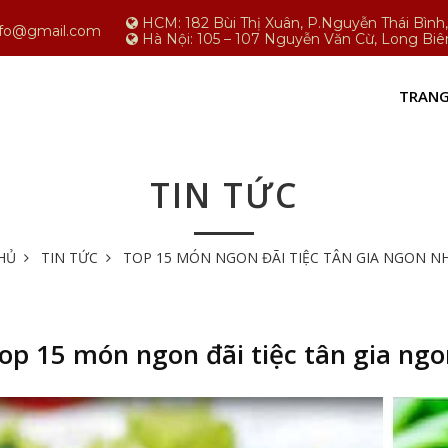
HCM: 182 Bùi Thị Xuân, P.Nguyễn Thái Bìn
nfo@gmail.com
Hà Nội: 105 – 107 Nguyễn Văn Cừ, Long Biê
TRANG
TIN TỨC
HỦ
TIN TỨC
TOP 15 MÓN NGON ĐÃI TIỆC TÂN GIA NGON N
op 15 món ngon đãi tiệc tân gia ng