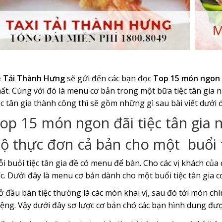
 Tải Thành Hưng
sẽ gửi đến các bạn đọc
Top 15
món ngon đ
ất. Cùng với đó là menu cơ bản trong một bữa tiệc tân gia 
ệc tân gia thành công thì sẽ gồm những gì sau bài viết dưới 
op 15 món ngon đãi tiệc tân gia
ộ thực đơn cả bản cho một buổi t
i buỏi tiệc tân gia đề có menu để bàn. Cho các vị khách củ
ếc. Dưới đây là menu cơ bản dành cho một buổi tiệc tân gia c
 đầu bàn tiệc thường là các món khai vị, sau đó tới món ch
ệng. Vậy dưới đây sơ lược cơ bản chó các bạn hình dung đư