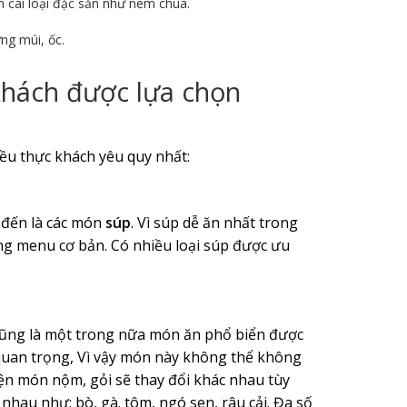
 cái loại đặc sẳn như nem chua.
ng múi, ốc.
khách được lựa chọn
ều thực khách yêu quy nhất:
 đến là các món
súp
. Vì súp dễ ăn nhất trong
ong menu cơ bản. Có nhiều loại súp được ưu
ũng là một trong nữa món ăn phổ biển được
 quan trọng, Vì vậy món này không thể không
n món nộm, gỏi sẽ thay đổi khác nhau tùy
nhau như: bò, gà. tôm, ngó sen, râu cải. Đa số