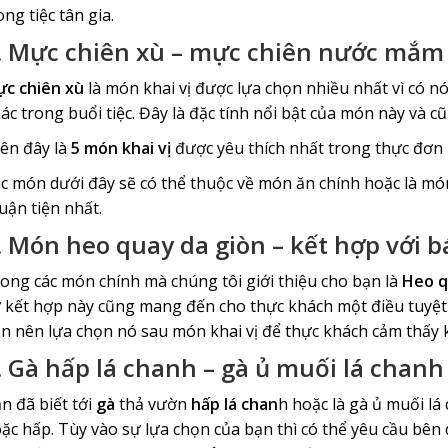
ong tiệc tân gia.
. Mực chiên xù – mực chiên nước mắm
c chiên xù
là món khai vị được lựa chọn nhiều nhất vì có n
ác trong buổi tiệc. Đây là đặc tính nổi bật của món này và cũ
ên đây là
5 món khai vị
được yêu thích nhất trong thực đơn m
c món dưới đây sẽ có thể thuộc về món ăn chính hoặc là món
uận tiện nhất.
. Món heo quay da giòn – kết hợp với 
ong các món chính mà chúng tôi giới thiệu cho bạn là
Heo q
 kết hợp này cũng mang đến cho thực khách một điều tuyệt 
n nên lựa chọn nó sau món khai vị để thực khách cảm thấy
. Gà hấp lá chanh – gà ủ muối lá chanh
n đã biết tới
gà
thả vườn
hấp lá chan
h hoặc là gà ủ muối lá
ặc hấp. Tùy vào sự lựa chọn của bạn thì có thể yêu cầu bên 