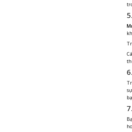
tr
5
Mự
kh
Tr
Cá
th
6
Tr
sự
bạ
7
Bạ
ho