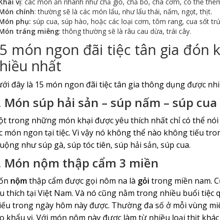
Khai vị
: các món ăn nhanh như chả giò, chả bò, cha cớm, có thể thêm
Món chính
: thường sẽ là các món lẩu, như lẩu thái, nấm, ngọt, thịt.
Món phụ:
súp cua, súp hào, hoặc các loại cơm, tôm rang, cua sốt trứ
Món tráng miêng
: thông thường sẽ là râu cau dừa, trái cây.
5 món ngon đãi tiệc tân gia đón 
hiều nhất
ới đây là 15 món ngon đãi tiệc tân gia thông dụng được nhi
.
Món súp hải sản – súp nấm – súp cua
t trong những món khại được yêu thích nhất chỉ có thể nói
c món ngon tại tiệc. Vì vậy nó không thể nào không tiếu tr
uộng như súp gà, súp tóc tiên, súp hải sản, súp cua.
.
Món nộm thập cẩm 3 miền
ốn
nộm
thập cẩm được gọi nôm na là
gỏi
trong miền nam. C
u thích tại Việt Nam. Và nó cũng nằm trong nhiều buổi tiệc
iếu trong ngày hôm này được. Thường đa số ở mỗi vùng miệ
o khẩu vị. Với món nôm này được làm từ nhiều loại thịt khác 