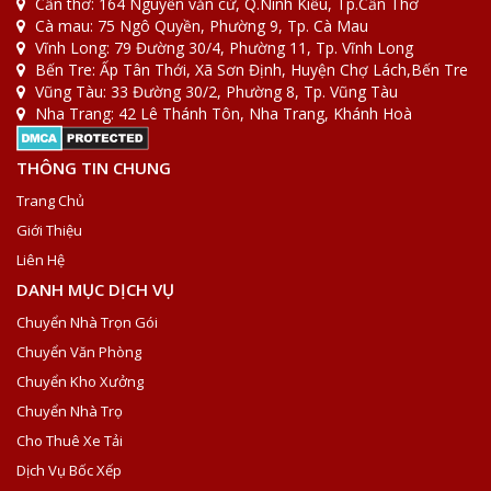
Cần thơ: 164 Nguyễn văn cừ, Q.Ninh Kiều, Tp.Cần Thơ
Cà mau: 75 Ngô Quyền, Phường 9, Tp. Cà Mau
Vĩnh Long: 79 Đường 30/4, Phường 11, Tp. Vĩnh Long
Bến Tre: Ấp Tân Thới, Xã Sơn Định, Huyện Chợ Lách,Bến Tre
Vũng Tàu: 33 Đường 30/2, Phường 8, Tp. Vũng Tàu
Nha Trang: 42 Lê Thánh Tôn, Nha Trang, Khánh Hoà
THÔNG TIN CHUNG
Trang Chủ
Giới Thiệu
Liên Hệ
DANH MỤC DỊCH VỤ
Chuyển Nhà Trọn Gói
Chuyển Văn Phòng
Chuyển Kho Xưởng
Chuyển Nhà Trọ
Cho Thuê Xe Tải
Dịch Vụ Bốc Xếp