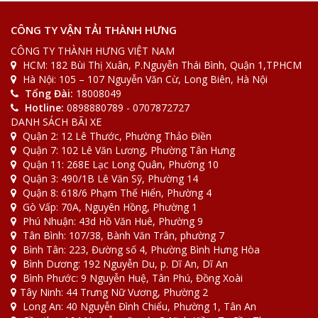
2022-08-31
Tin Tức
[Bảng giá] Xe tải chuyển nhà bao nhiêu 1km
CÔNG TY VẬN TẢI THÀNH HƯNG
CÔNG TY THÀNH HƯNG VIỆT NAM
HCM: 182 Bùi Thị Xuân, P.Nguyễn Thái Bình, Quận 1,TPHCM
2022-08-31
Tin Tức
Hà Nội: 105 – 107 Nguyễn Văn Cừ, Long Biên, Hà Nội
[Giải Đáp] Gửi đồ qua bưu điện bao nhiêu 1kg
Tổng Đài:
18008049
Hotline:
0898880789 - 0707872727
DANH SÁCH BÃI XE
Quận 2: 12 Lê Thước, Phường Thảo Điền
Quận 7: 102 Lê Văn Lương, Phường Tân Hưng
Quận 11: 268E Lạc Long Quân, Phường 10
Quận 3: 490/1B Lê Văn Sỹ, Phường 14
Quận 8: 618/6 Phạm Thế Hiển, Phường 4
Gò Vấp: 70A, Nguyên Hồng, Phường 1
Phú Nhuận: 43d Hồ Văn Huê, Phường 9
Tân Bình: 107/38, Bành Văn Trân, phường 7
Bình Tân: 223, Đường số 4, Phường Bình Hưng Hòa
Bình Dương: 192 Nguyễn Du, p. Dĩ An, Dĩ An
Bình Phước: 9 Nguyễn Huệ, Tân Phú, Đồng Xoài
Tây Ninh: 44 Trưng Nữ Vương, Phường 2
Long An: 40 Nguyễn Đình Chiểu, Phường 1, Tân An