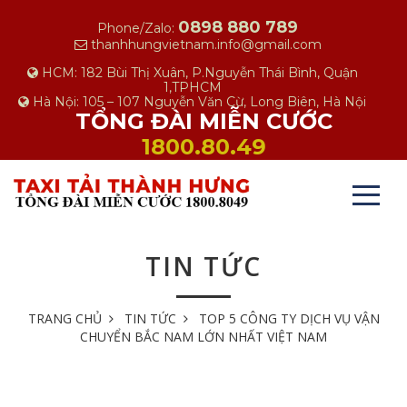
0898 880 789
Phone/Zalo:
thanhhungvietnam.info@gmail.com
HCM: 182 Bùi Thị Xuân, P.Nguyễn Thái Bình, Quận
1,TPHCM
Hà Nội: 105 – 107 Nguyễn Văn Cừ, Long Biên, Hà Nội
TỔNG ĐÀI MIỄN CƯỚC
1800.80.49
TIN TỨC
TRANG CHỦ
TIN TỨC
TOP 5 CÔNG TY DỊCH VỤ VẬN
CHUYỂN BẮC NAM LỚN NHẤT VIỆT NAM