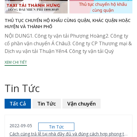
THỦ TỤC CHUYỂN HỘ KHẨU CÙNG QUẬN, KHÁC QUẬN HOẶC
HUYỆN VÀ THÀNH PHỐ
NỘI DUNG1. Công ty vận tải Phượng Hoàng2. Công ty
cổ phần vận chuyển Á Châu3. Công ty CP Thương mại &
Dịch vụ vận tải Thuận Yến4. Công ty vận tải Quý
Long5....
XEM CHI TIẾT
Tin Tức
Tất Cả
Tin Tức
Vận chuyển
2022-09-05
Tin Tức
Cách cúng trả lễ tại nhà đầy đủ và đúng cách hợp phong thủy