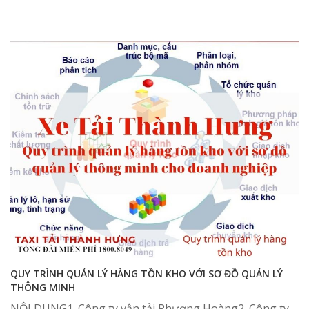
QUY TRÌNH QUẢN LÝ HÀNG TỒN KHO VỚI SƠ ĐỒ QUẢN LÝ
THÔNG MINH
NỘI DUNG1. Công ty vận tải Phượng Hoàng2. Công ty