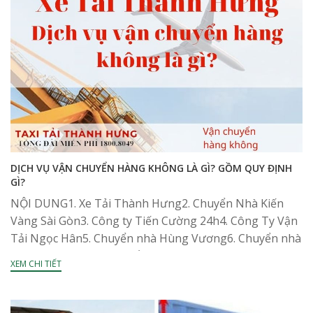
DỊCH VỤ VẬN CHUYỂN HÀNG KHÔNG LÀ GÌ? GỒM QUY ĐỊNH
GÌ?
NỘI DUNG1. Xe Tải Thành Hưng2. Chuyển Nhà Kiến
Vàng Sài Gòn3. Công ty Tiến Cường 24h4. Công Ty Vận
Tải Ngọc Hân5. Chuyển nhà Hùng Vương6. Chuyển nhà
Vietnam Moving7. Chuyển Nhà Thái...
XEM CHI TIẾT