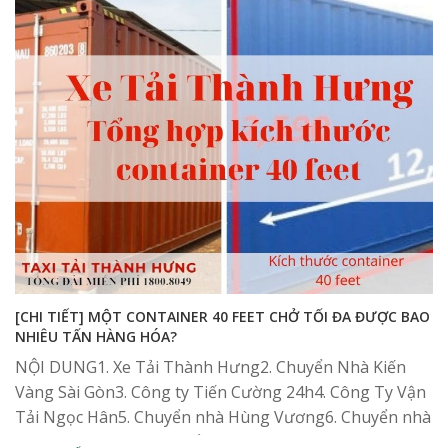
[CHI TIẾT] MỘT CONTAINER 40 FEET CHỞ TỐI ĐA ĐƯỢC BAO
NHIÊU TẤN HÀNG HÓA?
NỘI DUNG1. Xe Tải Thành Hưng2. Chuyển Nhà Kiến
Vàng Sài Gòn3. Công ty Tiến Cường 24h4. Công Ty Vận
Tải Ngọc Hân5. Chuyển nhà Hùng Vương6. Chuyển nhà
Vietnam Moving7. Chuyển Nhà Thái...