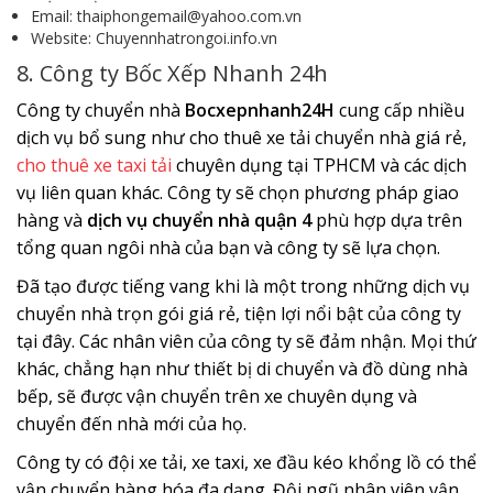
Email: thaiphongemail@yahoo.com.vn
Website: Chuyennhatrongoi.info.vn
8. Công ty Bốc Xếp Nhanh 24h
Công ty chuyển nhà
Bocxepnhanh24H
cung cấp nhiều
dịch vụ bổ sung như cho thuê xe tải chuyển nhà giá rẻ,
cho thuê xe taxi tải
chuyên dụng tại TPHCM và các dịch
vụ liên quan khác. Công ty sẽ chọn phương pháp giao
hàng và
dịch vụ chuyển nhà quận 4
phù hợp dựa trên
tổng quan ngôi nhà của bạn và công ty sẽ lựa chọn.
Đã tạo được tiếng vang khi là một trong những dịch vụ
chuyển nhà trọn gói giá rẻ, tiện lợi nổi bật của công ty
tại đây. Các nhân viên của công ty sẽ đảm nhận. Mọi thứ
khác, chẳng hạn như thiết bị di chuyển và đồ dùng nhà
bếp, sẽ được vận chuyển trên xe chuyên dụng và
chuyển đến nhà mới của họ.
Công ty có đội xe tải, xe taxi, xe đầu kéo khổng lồ có thể
vận chuyển hàng hóa đa dạng. Đội ngũ nhân viên vận