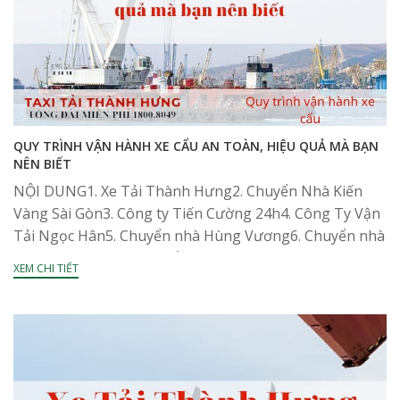
QUY TRÌNH VẬN HÀNH XE CẨU AN TOÀN, HIỆU QUẢ MÀ BẠN
NÊN BIẾT
NỘI DUNG1. Xe Tải Thành Hưng2. Chuyển Nhà Kiến
Vàng Sài Gòn3. Công ty Tiến Cường 24h4. Công Ty Vận
Tải Ngọc Hân5. Chuyển nhà Hùng Vương6. Chuyển nhà
Vietnam Moving7. Chuyển Nhà Thái...
XEM CHI TIẾT