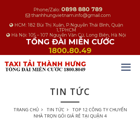
0898 880 789
Phone/Zalo:
thanhhungvietnam.info@gmail.com
HCM: 182 Bùi Thị Xuân, P.Nguyễn Thái Bình, Quận
1,TPHCM
Hà Nội: 105 – 107 Nguyễn Văn Cừ, Long Biên, Hà Nội
TỔNG ĐÀI MIỄN CƯỚC
1800.80.49
TIN TỨC
TRANG CHỦ
TIN TỨC
TOP 12 CÔNG TY CHUYỂN
NHÀ TRỌN GÓI GIÁ RẺ TẠI QUẬN 4