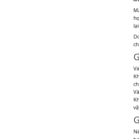
Mặ
họ
lạ
Do
ch
G
Vi
Kh
ch
Và
Kh
vậ
G
Nế