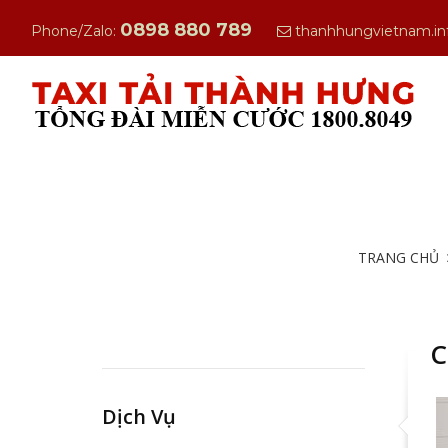
0898 880 789
Phone/Zalo:
thanhhungvietnam.i
TRANG CHỦ
C
Dịch Vụ