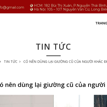
HCM: 182 Bùi Thị Xuân, P.Nguyễn Thái Bìn
nfo@gmail.com
Hà Nội: 105 – 107 Nguyễn Văn Cừ, Long Biê
TRANG
TIN TỨC
TIN TỨC
CÓ NÊN DÙNG LẠI GIƯỜNG CŨ CỦA NGƯỜI KHÁC Đ
ó nên dùng lại giường cũ của người 