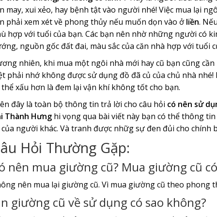
n may, xui xẻo, hay bệnh tật vào người nhé! Việc mua lại n
n phải xem xét về phong thủy nếu muốn dọn vào ở
liền
. Nế
ù hợp với tuổi của bạn. Các bạn nên nhờ những người có k
ớng, nguồn gốc đất đai, màu sắc của căn nhà hợp với tuổi c
ơng nhiên, khi mua một ngôi nhà mới hay cũ bạn cũng cần 
ệt phải nhớ không được sử dụng đồ đã củ của chủ nhà nhé!
 thể xấu hơn là đem lại vận khí không tốt cho bạn.
ên đây là toàn bộ thông tin trả lời cho câu hỏi
có nên sử dụ
i Thành Hưng
hi vọng qua bài viết này bạn có thể thông ti
 của người khác. Và tranh được nhữg sự đen đủi cho chính 
âu Hỏi Thường Gặp:
ó nên mua giường cũ? Mua giường cũ có
ông nên mua lại giường cũ. Vì mua giường cũ theo phong th
in giường cũ về sử dụng có sao không?