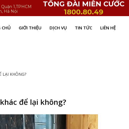
TỔNG ĐÀI MIỄN CƯỚC
h, Quận 1,TPHCM
1800.80.49
n, Hà Nội
 CHỦ
GIỚI THIỆU
DỊCH VỤ
TIN TỨC
LIÊN HỆ
Ể LẠI KHÔNG?
khác để lại không?