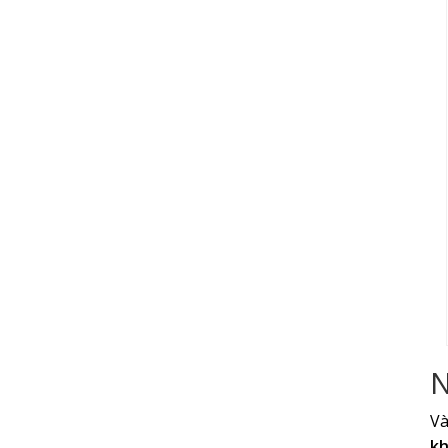
N
Và
kh