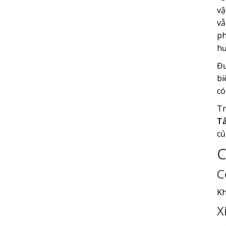
vậ
vẫ
ph
hư
Đư
bi
có
Tr
Tả
củ
C
C
Kh
X