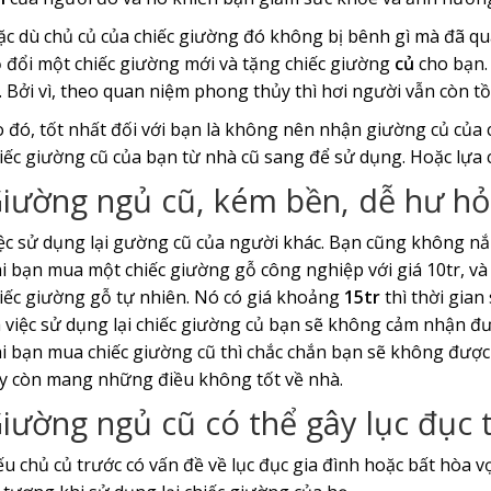
c dù chủ củ của chiếc giường đó không bị bênh gì mà đã q
 đổi một chiếc giường mới và tặng chiếc giường
củ
cho bạn.
i. Bởi vì, theo quan niệm phong thủy thì hơi người vẫn còn 
 đó, tốt nhất đối với bạn là không nên nhận giường củ của 
iếc giường cũ của bạn từ nhà cũ sang để sử dụng. Hoặc lựa
iường ngủ cũ, kém bền, dễ hư h
ệc sử dụng lại gường cũ của người khác. Bạn cũng không n
i bạn mua một chiếc giường gỗ công nghiệp với giá 10tr, và 
iếc giường gỗ tự nhiên. Nó có giá khoảng
15tr
thì thời gian
 việc sử dụng lại chiếc giường củ bạn sẽ không cảm nhận đư
i bạn mua chiếc giường cũ thì chắc chắn bạn sẽ không được
y còn mang những điều không tốt về nhà.
iường ngủ cũ có thể gây lục đục 
u chủ củ trước có vấn đề về lục đục gia đình hoặc bất hòa v