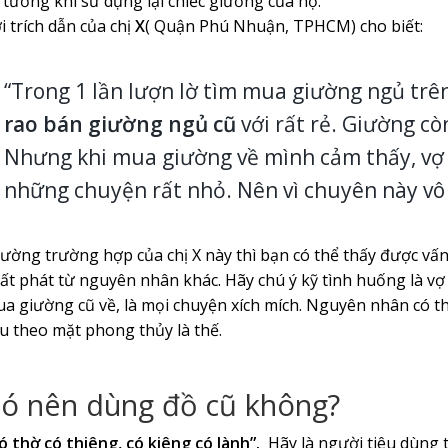
 tương khi sử dụng lại chiếc giường của họ.
i trích dẫn của chị
X
( Quận Phú Nhuận, TPHCM) cho biết:
“Trong 1 lần lượn lờ tìm mua giường ngủ tr
rao bán giường ngủ cũ
với rất rẻ. Giường cò
Nhưng khi mua giường về mình cảm thấy, vợ 
những chuyện rất nhỏ. Nên vì chuyên này vô
ường trường hợp của chị X này thì bạn có thể thấy được v
ất phát từ nguyên nhân khác. Hãy chú ý kỹ tình huống là v
a giường cũ về, là mọi chuyện xích mích. Nguyên nhân có t
u theo mặt phong thủy là thế.
ó nên dùng đồ cũ không?
ó thờ có thiêng, có kiêng có lành”.
Hãy là người tiêu dùng 