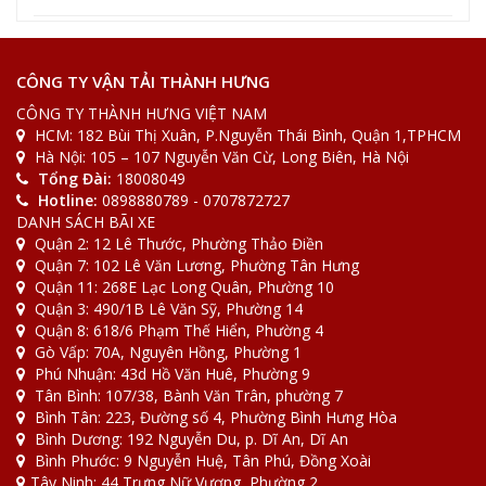
2022-08-31
Tin Tức
[Bảng giá] Xe tải chuyển nhà bao nhiêu 1km
CÔNG TY VẬN TẢI THÀNH HƯNG
CÔNG TY THÀNH HƯNG VIỆT NAM
HCM: 182 Bùi Thị Xuân, P.Nguyễn Thái Bình, Quận 1,TPHCM
2022-08-31
Tin Tức
Hà Nội: 105 – 107 Nguyễn Văn Cừ, Long Biên, Hà Nội
[Giải Đáp] Gửi đồ qua bưu điện bao nhiêu 1kg
Tổng Đài:
18008049
Hotline:
0898880789 - 0707872727
DANH SÁCH BÃI XE
Quận 2: 12 Lê Thước, Phường Thảo Điền
Quận 7: 102 Lê Văn Lương, Phường Tân Hưng
Quận 11: 268E Lạc Long Quân, Phường 10
Quận 3: 490/1B Lê Văn Sỹ, Phường 14
Quận 8: 618/6 Phạm Thế Hiển, Phường 4
Gò Vấp: 70A, Nguyên Hồng, Phường 1
Phú Nhuận: 43d Hồ Văn Huê, Phường 9
Tân Bình: 107/38, Bành Văn Trân, phường 7
Bình Tân: 223, Đường số 4, Phường Bình Hưng Hòa
Bình Dương: 192 Nguyễn Du, p. Dĩ An, Dĩ An
Bình Phước: 9 Nguyễn Huệ, Tân Phú, Đồng Xoài
Tây Ninh: 44 Trưng Nữ Vương, Phường 2