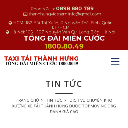
0898 880 789
Phone/Zalo:
thanhhungvietnam.info@gmail.com
HCM: 182 Bùi Thị Xuân, P.Nguyễn Thái Bình, Quận
1,TPHCM
Hà Nội: 105 – 107 Nguyễn Văn Cừ, Long Biên, Hà Nội
TỔNG ĐÀI MIỄN CƯỚC
1800.80.49
TIN TỨC
TRANG CHỦ
TIN TỨC
DỊCH VỤ CHUYỂN KHO
XƯỞNG XE TẢI THÀNH HƯNG ĐƯỢC TOPMOVING.ORG
ĐÁNH GIÁ CAO