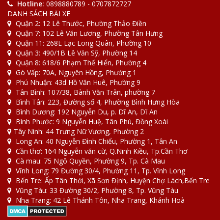
Hotline:
0898880789 - 0707872727
DANH SÁCH BÃI XE
Quận 2: 12 Lê Thước, Phường Thảo Điền
Quận 7: 102 Lê Văn Lương, Phường Tân Hưng
Quận 11: 268E Lạc Long Quân, Phường 10
Quận 3: 490/1B Lê Văn Sỹ, Phường 14
Quận 8: 618/6 Phạm Thế Hiển, Phường 4
Gò Vấp: 70A, Nguyên Hồng, Phường 1
Phú Nhuận: 43d Hồ Văn Huê, Phường 9
Tân Bình: 107/38, Bành Văn Trân, phường 7
Bình Tân: 223, Đường số 4, Phường Bình Hưng Hòa
Bình Dương: 192 Nguyễn Du, p. Dĩ An, Dĩ An
Bình Phước: 9 Nguyễn Huệ, Tân Phú, Đồng Xoài
Tây Ninh: 44 Trưng Nữ Vương, Phường 2
Long An: 40 Nguyễn Đình Chiểu, Phường 1, Tân An
Cần thơ: 164 Nguyễn văn cừ, Q.Ninh Kiều, Tp.Cần Thơ
Cà mau: 75 Ngô Quyền, Phường 9, Tp. Cà Mau
Vĩnh Long: 79 Đường 30/4, Phường 11, Tp. Vĩnh Long
Bến Tre: Ấp Tân Thới, Xã Sơn Định, Huyện Chợ Lách,Bến Tre
Vũng Tàu: 33 Đường 30/2, Phường 8, Tp. Vũng Tàu
Nha Trang: 42 Lê Thánh Tôn, Nha Trang, Khánh Hoà