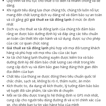
Quy trình và thủ tục cho thuê ô tô diễn ra nhanh chóng và dễ
dàng.
Khi người tiêu dùng lựa chọn chúng tôi, chúng tôi luôn nỗ lực
mang đến chất lượng dịch vụ đáng nể và đảm bảo sự an toàn
và cố gắng giữ
giá thuê xe tải đông
lạnh
ở mức ổn định
nhất
Dịch vụ cho thuê xe tải đông lạnh của chúng tôi đảm bảo
rằng xe được bảo dưỡng định kỳ và đáp ứng các tiêu chuẩn
an toàn cần thiết khi vận hành và sử dụng. được sự cho phép
của các cơ quan chức năng
Giá thuê xe tải đông lạnh
phù hợp với mọi đối tượng khách
hàng và phù hợp với mọi nhu cầu của các bạn
Xe tải chở hàng lạnh thường xuyên được kiểm tra và bảo
dưỡng định kỳ để đảm bảo chất lượng cao nhất trong khi
cung cấp dịch vụ và đảm bảo giao hàng đúng thời gian đến
địa điểm của bạn
Chất liệu của thùng xe được đóng theo tiêu chuẩn quốc tế
chắc chắn, sạch sẽ, không bị rò rỉ, thấm nước, ăn mòn
Kích thước to, đa dạng về kích thước, lý tưởng đảm bảo bảo
vệ tuyệt đối sản phẩm, tài sản khi di chuyển
Mỗi xe tải đều được trang bị hệ thống định vị GPS mới nhất,
cung cấp cho người tiêu dùng đường đi và vị trí chính xác của
xe, cho phép bạn tự tin vào hàng hóa của mình