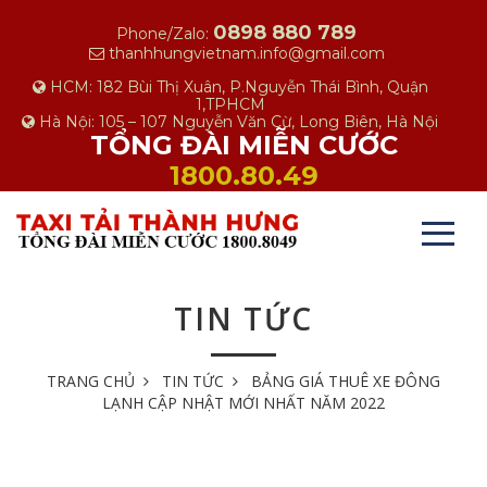
0898 880 789
Phone/Zalo:
thanhhungvietnam.info@gmail.com
HCM: 182 Bùi Thị Xuân, P.Nguyễn Thái Bình, Quận
1,TPHCM
Hà Nội: 105 – 107 Nguyễn Văn Cừ, Long Biên, Hà Nội
TỔNG ĐÀI MIỄN CƯỚC
1800.80.49
TIN TỨC
TRANG CHỦ
TIN TỨC
BẢNG GIÁ THUÊ XE ĐÔNG
LẠNH CẬP NHẬT MỚI NHẤT NĂM 2022