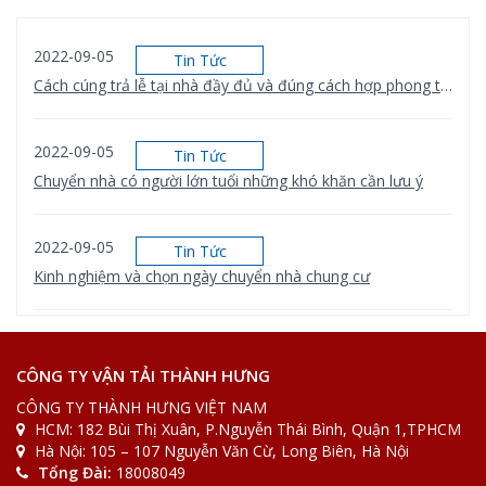
2022-09-05
Tin Tức
Cách cúng trả lễ tại nhà đầy đủ và đúng cách hợp phong thủy
2022-09-05
Tin Tức
Chuyển nhà có người lớn tuổi những khó khăn cần lưu ý
2022-09-05
Tin Tức
Kinh nghiệm và chọn ngày chuyển nhà chung cư
2022-08-31
Tin Tức
[Bảng giá] Xe tải chuyển nhà bao nhiêu 1km
CÔNG TY VẬN TẢI THÀNH HƯNG
CÔNG TY THÀNH HƯNG VIỆT NAM
HCM: 182 Bùi Thị Xuân, P.Nguyễn Thái Bình, Quận 1,TPHCM
2022-08-31
Tin Tức
Hà Nội: 105 – 107 Nguyễn Văn Cừ, Long Biên, Hà Nội
[Giải Đáp] Gửi đồ qua bưu điện bao nhiêu 1kg
Tổng Đài:
18008049