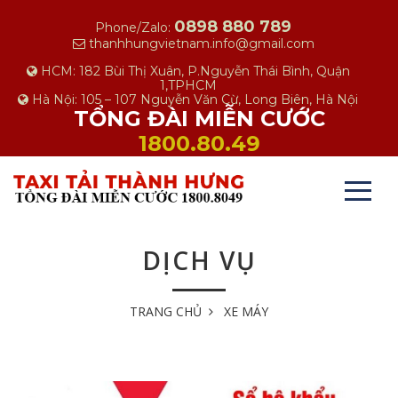
0898 880 789
Phone/Zalo:
thanhhungvietnam.info@gmail.com
HCM: 182 Bùi Thị Xuân, P.Nguyễn Thái Bình, Quận
1,TPHCM
Hà Nội: 105 – 107 Nguyễn Văn Cừ, Long Biên, Hà Nội
TỔNG ĐÀI MIỄN CƯỚC
1800.80.49
DỊCH VỤ
TRANG CHỦ
XE MÁY