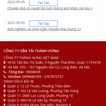
2022-09-05
Tin Tức
Chuyển nhà có người lớn tuổi những khó khăn cần lưu ý
2022-09-05
Tin Tức
Kinh nghiệm và chọn ngày chuyển nhà chung cư
2022-08-31
Tin Tức
[Bảng giá] Xe tải chuyển nhà bao nhiêu 1km
CÔNG TY VẬN TẢI THÀNH HƯNG
CÔNG TY THÀNH HƯNG VIỆT NAM
HCM: 182 Bùi Thị Xuân, P.Nguyễn Thái Bình, Quận 1,TPHCM
2022-08-31
Tin Tức
Hà Nội: 105 – 107 Nguyễn Văn Cừ, Long Biên, Hà Nội
[Giải Đáp] Gửi đồ qua bưu điện bao nhiêu 1kg
Tổng Đài:
18008049
Hotline:
0898880789 - 0707872727
DANH SÁCH BÃI XE
Quận 2: 12 Lê Thước, Phường Thảo Điền
Quận 7: 102 Lê Văn Lương, Phường Tân Hưng
Quận 11: 268E Lạc Long Quân, Phường 10
Quận 3: 490/1B Lê Văn Sỹ, Phường 14
Quận 8: 618/6 Phạm Thế Hiển, Phường 4