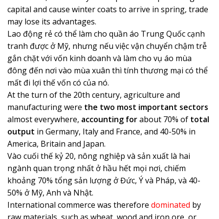
capital and cause winter coats to arrive in spring, trade
may lose its advantages.
Lao động rẻ có thể làm cho quần áo Trung Quốc cạnh
tranh được ở Mỹ, nhưng nếu việc vận chuyển chậm trễ
gắn chặt với vốn kinh doanh và làm cho vụ áo mùa
đông đến nơi vào mùa xuân thì tính thương mại có thể
mất đi lợi thế vốn có của nó.
At the turn of the 20th century, agriculture and
manufacturing were
the two most important sectors
almost everywhere,
accounting for
about 70% of
total
output
in Germany, Italy and France, and 40-50% in
America, Britain and Japan.
Vào cuối thế kỷ 20, nông nghiệp và sản xuất là hai
ngành quan trọng nhất ở hầu hết mọi nơi, chiếm
khoảng 70% tổng sản lượng ở Đức, Ý và Pháp, và 40-
50% ở Mỹ, Anh và Nhật.
International commerce was therefore
dominated
by
raw materials, such as wheat, wood and iron ore, or