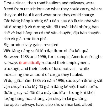
First airlines, then road hauliers and railways, were
freed from restrictions on what they could carry, where
they could haul it and what price they could charge.
Các hãng hàng không đầu tiên, sau đó là các nhà vận
tải đường bộ và đường sắt, đã thoát khỏi những hạn
chế về loại hàng họ có thể vận chuyển, địa bàn chuyên
chở và giá cước tính phí.
Big productivity gains resulted.
Việc tăng năng suất lớn đạt được nhiều kết quả
Between 1985 and 1996, for example, America’s freight
railways
dramatically
reduced their employment,
trackage, and their fleets of locomotives – while
increasing the amount of cargo they hauled.
Ví dụ, giữa năm 1985 và năm 1996, các tuyến đường sắt
vận chuyển của Mỹ đã giảm đáng kể việc thuê mướn,
đường ray, và đội đầu máy tàu lửa – trong khi khối
lượng hàng hóa chúng vận chuyển lại gia tăng.
Europe’s railways have also shown marked, albeit