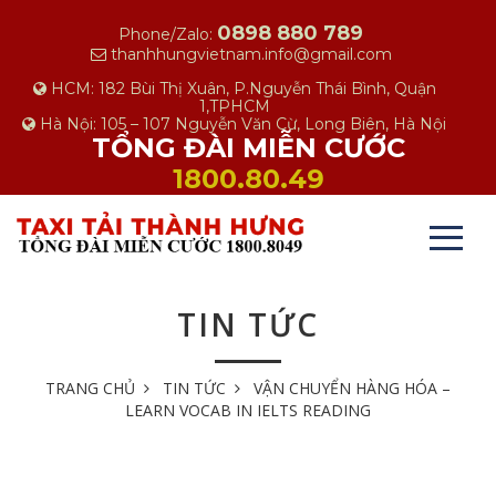
0898 880 789
Phone/Zalo:
thanhhungvietnam.info@gmail.com
HCM: 182 Bùi Thị Xuân, P.Nguyễn Thái Bình, Quận
1,TPHCM
Hà Nội: 105 – 107 Nguyễn Văn Cừ, Long Biên, Hà Nội
TỔNG ĐÀI MIỄN CƯỚC
1800.80.49
TIN TỨC
TRANG CHỦ
TIN TỨC
VẬN CHUYỂN HÀNG HÓA –
LEARN VOCAB IN IELTS READING