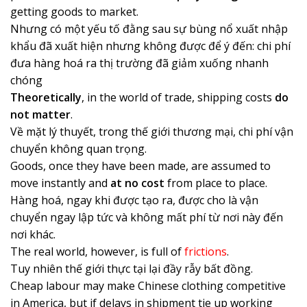
getting goods to market.
Nhưng có một yếu tố đằng sau sự bùng nổ xuất nhập
khẩu đã xuất hiện nhưng không được để ý đến: chi phí
đưa hàng hoá ra thị trường đã giảm xuống nhanh
chóng
Theoretically
, in the world of trade, shipping costs
do
not matter
.
Về mặt lý thuyết, trong thế giới thương mại, chi phí vận
chuyển không quan trọng.
Goods, once they have been made, are assumed to
move instantly and
at no cost
from place to place.
Hàng hoá, ngay khi được tạo ra, được cho là vận
chuyển ngay lập tức và không mất phí từ nơi này đến
nơi khác.
The real world, however, is full of
frictions
.
Tuy nhiên thế giới thực tại lại đầy rẫy bất đồng.
Cheap labour may make Chinese clothing competitive
in America, but if delays in shipment tie up working