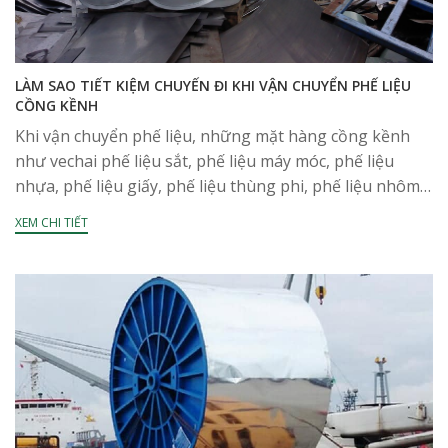
LÀM SAO TIẾT KIỆM CHUYẾN ĐI KHI VẬN CHUYỂN PHẾ LIỆU
CỒNG KỀNH
Khi vận chuyển phế liệu, những mặt hàng cồng kềnh
như vechai phế liệu sắt, phế liệu máy móc, phế liệu
nhựa, phế liệu giấy, phế liệu thùng phi, phế liệu nhôm…
mặc dù được...
XEM CHI TIẾT