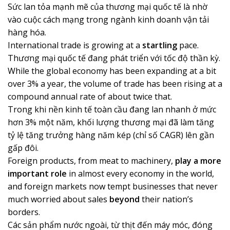
Sức lan tỏa mạnh mẽ của thương mại quốc tế là nhờ
vào cuộc cách mạng trong ngành kinh doanh vận tải
hàng hóa.
International trade is growing at a
startling
pace.
Thương mại quốc tế đang phát triển với tốc độ thần kỳ.
While the global economy has been expanding at a bit
over 3% a year, the volume of trade has been rising at a
compound annual rate of about twice that.
Trong khi nền kinh tế toàn cầu đang lan nhanh ở mức
hơn 3% một năm, khối lượng thương mại đã làm tăng
tỷ lệ tăng trưởng hàng năm kép (chỉ số CAGR) lên gần
gấp đôi.
Foreign products, from meat to machinery,
play a more
important role
in almost every economy in the world,
and foreign markets now tempt businesses that never
much worried about sales
beyond
their nation’s
borders.
Các sản phẩm nước ngoài, từ thịt đến máy móc, đóng