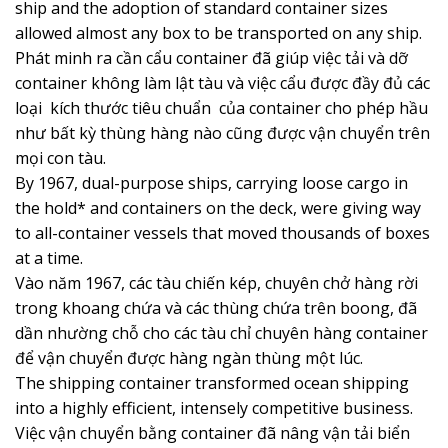
ship and the adoption of standard container sizes
allowed almost any box to be transported on any ship.
Phát minh ra cần cẩu container đã giúp việc tải và dỡ
container không làm lật tàu và việc cẩu được đầy đủ các
loại kích thước tiêu chuẩn của container cho phép hầu
như bất kỳ thùng hàng nào cũng được vận chuyển trên
mọi con tàu.
By 1967, dual-purpose ships, carrying loose cargo in
the hold* and containers on the deck, were giving way
to all-container vessels that moved thousands of boxes
at a time.
Vào năm 1967, các tàu chiến kép, chuyên chở hàng rời
trong khoang chứa và các thùng chứa trên boong, đã
dần nhường chỗ cho các tàu chỉ chuyên hàng container
để vận chuyển được hàng ngàn thùng một lúc.
The shipping container transformed ocean shipping
into a highly efficient, intensely competitive business.
Việc vận chuyển bằng container đã nâng vận tải biển