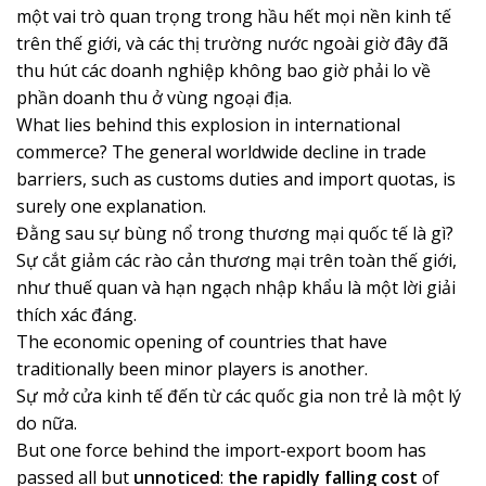
một vai trò quan trọng trong hầu hết mọi nền kinh tế
trên thế giới, và các thị trường nước ngoài giờ đây đã
thu hút các doanh nghiệp không bao giờ phải lo về
phần doanh thu ở vùng ngoại địa.
What lies behind this explosion in international
commerce? The general worldwide decline in trade
barriers, such as customs duties and import quotas, is
surely one explanation.
Đằng sau sự bùng nổ trong thương mại quốc tế là gì?
Sự cắt giảm các rào cản thương mại trên toàn thế giới,
như thuế quan và hạn ngạch nhập khẩu là một lời giải
thích xác đáng.
The economic opening of countries that have
traditionally been minor players is another.
Sự mở cửa kinh tế đến từ các quốc gia non trẻ là một lý
do nữa.
But one force behind the import-export boom has
passed all but
unnoticed
:
the rapidly falling cost
of