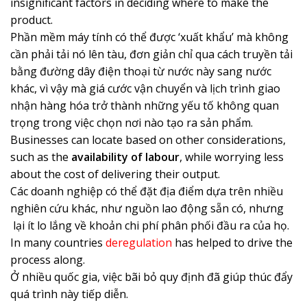
insignificant factors in deciding where to make the
product.
Phần mềm máy tính có thể được ‘xuất khẩu’ mà không
cần phải tải nó lên tàu, đơn giản chỉ qua cách truyền tải
bằng đường dây điện thoại từ nước này sang nước
khác, vì vậy mà giá cước vận chuyển và lịch trình giao
nhận hàng hóa trở thành những yếu tố không quan
trọng trong việc chọn nơi nào tạo ra sản phẩm.
Businesses can locate based on other considerations,
such as the
availability of labour
, while worrying less
about the cost of delivering their output.
Các doanh nghiệp có thể đặt địa điểm dựa trên nhiều
nghiên cứu khác, như nguồn lao động sẵn có, nhưng
lại ít lo lắng về khoản chi phí phân phối đầu ra của họ.
In many countries
deregulation
has helped to drive the
process along.
Ở nhiều quốc gia, việc bãi bỏ quy định đã giúp thúc đẩy
quá trình này tiếp diễn.