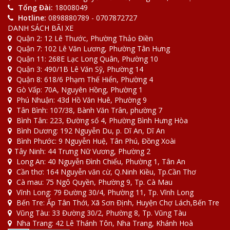
[Giải Đáp] Gửi đồ qua bưu điện bao nhiêu 1kg
Tổng Đài:
18008049
Hotline:
0898880789 - 0707872727
DANH SÁCH BÃI XE
Quận 2: 12 Lê Thước, Phường Thảo Điền
Quận 7: 102 Lê Văn Lương, Phường Tân Hưng
Quận 11: 268E Lạc Long Quân, Phường 10
Quận 3: 490/1B Lê Văn Sỹ, Phường 14
Quận 8: 618/6 Phạm Thế Hiển, Phường 4
Gò Vấp: 70A, Nguyên Hồng, Phường 1
Phú Nhuận: 43d Hồ Văn Huê, Phường 9
Tân Bình: 107/38, Bành Văn Trân, phường 7
Bình Tân: 223, Đường số 4, Phường Bình Hưng Hòa
Bình Dương: 192 Nguyễn Du, p. Dĩ An, Dĩ An
Bình Phước: 9 Nguyễn Huệ, Tân Phú, Đồng Xoài
Tây Ninh: 44 Trưng Nữ Vương, Phường 2
Long An: 40 Nguyễn Đình Chiểu, Phường 1, Tân An
Cần thơ: 164 Nguyễn văn cừ, Q.Ninh Kiều, Tp.Cần Thơ
Cà mau: 75 Ngô Quyền, Phường 9, Tp. Cà Mau
Vĩnh Long: 79 Đường 30/4, Phường 11, Tp. Vĩnh Long
Bến Tre: Ấp Tân Thới, Xã Sơn Định, Huyện Chợ Lách,Bến Tre
Vũng Tàu: 33 Đường 30/2, Phường 8, Tp. Vũng Tàu
Nha Trang: 42 Lê Thánh Tôn, Nha Trang, Khánh Hoà