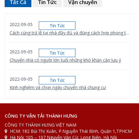
Tất Cả
Tin Tức
Vận chuyển
2022-09-05
Tin Tức
Cách cúng trả lễ tại nhà đầy đủ và đúng cách hợp phong thủy
2022-09-05
Tin Tức
Chuyển nhà có người lớn tuổi những khó khăn cần lưu ý
2022-09-05
Tin Tức
Kinh nghiệm và chọn ngày chuyển nhà chung cư
2022-08-31
Tin Tức
[Bảng giá] Xe tải chuyển nhà bao nhiêu 1km
CÔNG TY VẬN TẢI THÀNH HƯNG
CÔNG TY THÀNH HƯNG VIỆT NAM
HCM: 182 Bùi Thị Xuân, P.Nguyễn Thái Bình, Quận 1,TPHCM
2022-08-31
Tin Tức
Hà Nội: 105 – 107 Nguyễn Văn Cừ, Long Biên, Hà Nội