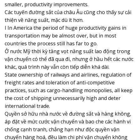
smaller, productivity improvements.
Các tuyến đường sắt của châu Âu cũng cho thấy sự cải
thiện về năng suất, mặc dù ít hơn.
I In America the period of huge productivity gains in
transportation may be almost over, but in most
countries the process still has far to go.
Ở nước Mỹ thời kỳ tăng vọt năng suất lao động trong
vận chuyển có thể đã qua đi, nhưng ở hầu hết các nước
khác, quá trình này vẫn còn tiếp diễn khá dài.
State ownership of railways and airlines, regulation of
freight rates and toleration of anti-competitive
practices, such as cargo-handling monopolies, all keep
the cost of shipping unnecessarily high and deter
international trade.
Quyền sở hữu nhà nước về đường sắt và hàng không,
áp đặt về mức cước vận chuyển và bao che các hành vi
chống cạnh tranh, chẳng hạn như độc quyền vận
chuyển hàng hoá, đều làm chi phí vận chuyển không