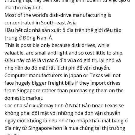
thương mại, hãy xem xét mảng kinh doanh từ việc tạo ổ
đĩa cho máy tính.
Most of the world’s disk-drive manufacturing is
concentrated in South-east Asia.
Hầu hết các nhà sản xuất ổ đĩa trên thế giới đều tập
trung ở Đông Nam Á.
This is possible only because disk drives, while
valuable, are small and light and so cost little to ship.
Điều này có lẽ là vì các ổ đĩa vừa có giá trị, lại nhỏ và
nhẹ nên do đó mất rất ít chi phí để vận chuyển.
Computer manufacturers in Japan or Texas will not
face hugely bigger freight bills if they import drives
from Singapore rather than purchasing them on the
domestic market.
Các nhà sản xuất máy tính ở Nhật Bản hoặc Texas sẽ
không phải đối mặt với những hóa đơn vận chuyển
ngày một khổng lồ nếu như họ nhập khẩu mặt hàng ổ
đĩa này từ Singapore hơn là mua chúng tại thị trường