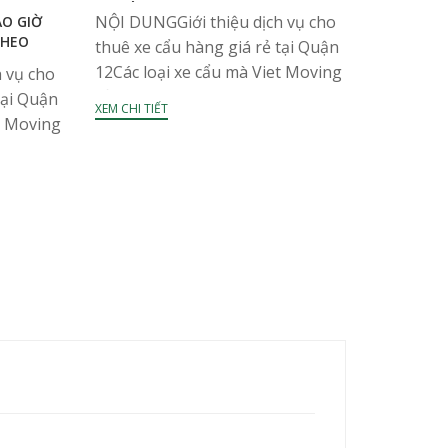
LƯU Ý
NỘI DUNGGiới thiệu dịch vụ cho
ÀO GIỜ
THEO
thuê xe cẩu hàng giá rẻ tại Quận
12Các loại xe cẩu mà Viet Moving
 vụ cho
sở hữuThông tin liên hệ Việc
tại Quận
XEM CHI TIẾT
công thức tính cước vận chuyển
t Moving
sẽ...
 Trong
 Đông