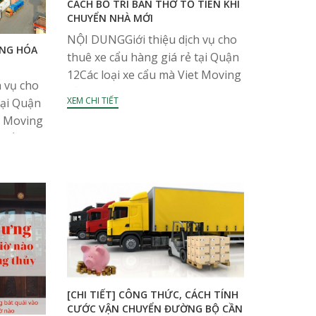
CÁCH BỐ TRÍ BÀN THỜ TỔ TIÊN KHI
CHUYỂN NHÀ MỚI
NỘI DUNGGiới thiệu dịch vụ cho
ÀNG HÓA
thuê xe cẩu hàng giá rẻ tại Quận
12Các loại xe cẩu mà Viet Moving
 vụ cho
sở hữuThông tin liên hệ Trong
XEM CHI TIẾT
tại Quận
mỗi gia đình Việt, bàn thờ tổ...
t Moving
 Để
 bằng
[CHI TIẾT] CÔNG THỨC, CÁCH TÍNH
CƯỚC VẬN CHUYỂN ĐƯỜNG BỘ CẦN