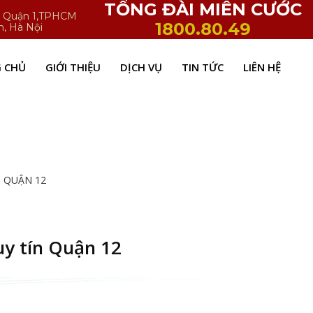
TỔNG ĐÀI MIỄN CƯỚC
h, Quận 1,TPHCM
1800.80.49
n, Hà Nội
 CHỦ
GIỚI THIỆU
DỊCH VỤ
TIN TỨC
LIÊN HỆ
N QUẬN 12
uy tín Quận 12