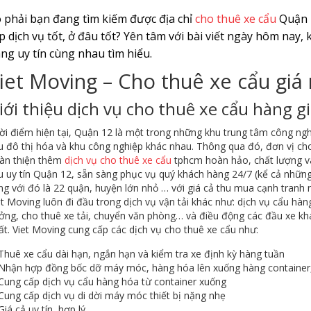
 phải bạn đang tìm kiếm được địa chỉ
cho thuê xe cẩu
Quận 1
p dịch vụ tốt, ở đâu tốt? Yên tâm với bài viết ngày hôm nay,
ng uy tín cùng nhau tìm hiểu.
iet Moving – Cho thuê xe cẩu giá 
iới thiệu dịch vụ cho thuê xe cẩu hàng gi
ời điểm hiện tại, Quận 12 là một trong những khu trung tâm công ngh
u đô thị hóa và khu công nghiệp khác nhau. Thông qua đó, đơn vị cho
àn thiện thêm
dịch vụ cho thuê xe cẩu
tphcm hoàn hảo, chất lượng và 
u uy tín Quận 12, sẵn sàng phục vụ quý khách hàng 24/7 (kể cả những
ng với đó là 22 quận, huyện lớn nhỏ … với giá cả thu mua cạnh tranh n
et Moving luôn đi đầu trong dịch vụ vận tải khác như: dịch vụ cẩu hà
ởng, cho thuê xe tải, chuyển văn phòng… và điều động các đầu xe k
ất. Viet Moving cung cấp các dịch vụ cho thuê xe cẩu như:
Thuê xe cẩu dài hạn, ngắn hạn và kiểm tra xe định kỳ hàng tuần
Nhận hợp đồng bốc dỡ máy móc, hàng hóa lên xuống hàng container, 
Cung cấp dịch vụ cẩu hàng hóa từ container xuống
Cung cấp dịch vụ di dời máy móc thiết bị nặng nhẹ
Giá cả uy tín, hợp lý