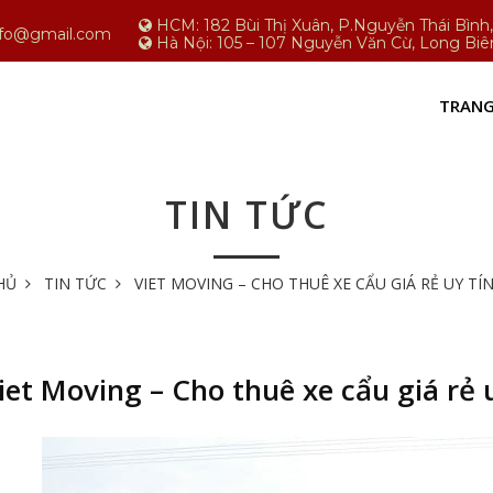
HCM: 182 Bùi Thị Xuân, P.Nguyễn Thái Bìn
nfo@gmail.com
Hà Nội: 105 – 107 Nguyễn Văn Cừ, Long Biê
TRANG
TIN TỨC
HỦ
TIN TỨC
VIET MOVING – CHO THUÊ XE CẨU GIÁ RẺ UY TÍ
iet Moving – Cho thuê xe cẩu giá rẻ 