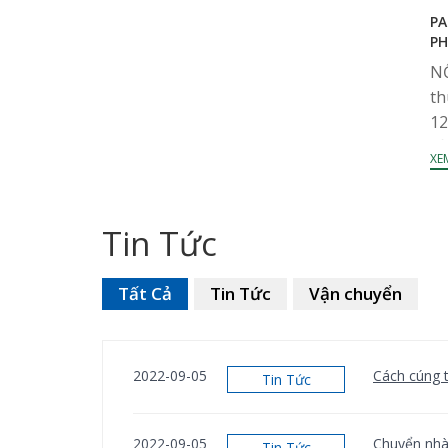
PA
PH
NỘ
th
12
sở
XEM
Pa
ng
Tin Tức
Tất Cả
Tin Tức
Vận chuyển
2022-09-05
Cách cúng t
Tin Tức
2022-09-05
Chuyển nhà 
Tin Tức