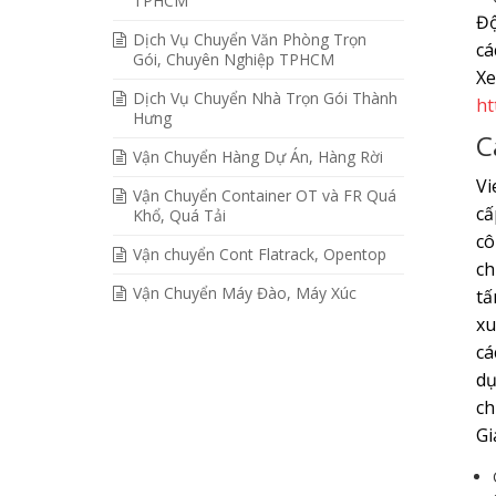
TPHCM
Độ
Dịch Vụ Chuyển Văn Phòng Trọn
cá
Gói, Chuyên Nghiệp TPHCM
Xe
Dịch Vụ Chuyển Nhà Trọn Gói Thành
ht
Hưng
C
Vận Chuyển Hàng Dự Án, Hàng Rời
Vi
Vận Chuyển Container OT và FR Quá
cấ
Khổ, Quá Tải
cô
Vận chuyển Cont Flatrack, Opentop
ch
Vận Chuyển Máy Đào, Máy Xúc
tấ
xu
cá
dụ
ch
Gi