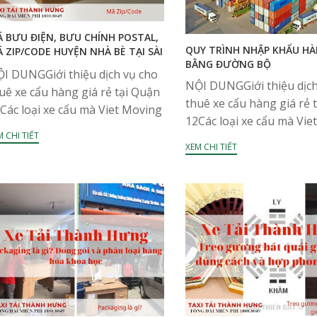
 BƯU ĐIỆN, BƯU CHÍNH POSTAL,
QUY TRÌNH NHẬP KHẨU H
 ZIP/CODE HUYỆN NHÀ BÈ TẠI SÀI
BẰNG ĐƯỜNG BỘ
ÒN
I DUNGGiới thiệu dịch vụ cho
NỘI DUNGGiới thiệu dịch
uê xe cẩu hàng giá rẻ tại Quận
thuê xe cẩu hàng giá rẻ 
Các loại xe cẩu mà Viet Moving
12Các loại xe cẩu mà Vie
 hữuThông tin liên hệ Bạn
 CHI TIẾT
sở hữuThông tin liên hệ
ng tìm mã bưu chính, bưu
XEM CHI TIẾT
tự nhập khẩu hàng hóa
n,...
đường bộ, hay...