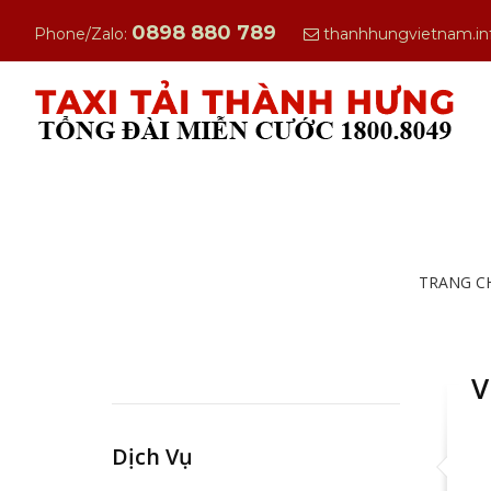
0898 880 789
Phone/Zalo:
thanhhungvietnam.i
TRANG C
V
Dịch Vụ