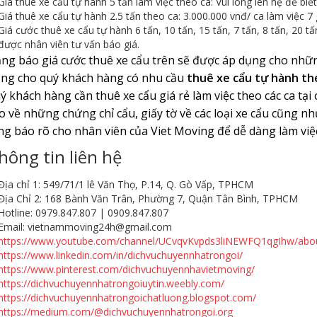
Giá thuê xe cẩu tự hành 5 tấn làm việc theo ca: Vui lòng iên hệ để biế
Giá thuê xe cẩu tự hành 2.5 tấn theo ca: 3.000.000 vnđ/ ca làm việc 
Giá cước thuê xe cẩu tự hành 6 tấn, 10 tấn, 15 tấn, 7 tấn, 8 tấn, 20 tấn
được nhân viên tư vấn báo giá.
ng báo giá cước thuê xe cẩu trên sẽ được áp dụng cho nhữn
ng cho quý khách hàng có nhu cầu
thuê xe cẩu tự hành th
ý khách hàng cần thuê xe cẩu giá rẻ làm việc theo các ca tại
o về những chứng chỉ cẩu, giấy tờ về các loại xe cẩu cũng nh
ng báo rõ cho nhân viên của Viet Moving để dễ dàng làm việc
hông tin liên hệ
Địa chỉ 1: 549/71/1 lê Văn Thọ, P.14, Q. Gò Vấp, TPHCM
Địa Chỉ 2: 168 Bành Văn Trân, Phường 7, Quận Tân Bình, TPHCM
Hotline: 0979.847.807 | 0909.847.807
Email: vietnammoving24h@gmail.com
https://www.youtube.com/channel/UCvqvKvpds3liNEWFQ1qgIhw/abo
https://www.linkedin.com/in/dichvuchuyennhatrongoi/
https://www.pinterest.com/dichvuchuyennhavietmoving/
https://dichvuchuyennhatrongoiuytin.weebly.com/
https://dichvuchuyennhatrongoichatluong.blogspot.com/
https://medium.com/@dichvuchuyennhatrongoi.org