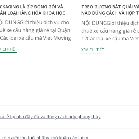
CKAGING LÀ GÌ? ĐÓNG GÓI VÀ
TREO GƯƠNG BÁT QUÁI V
ÂN LOẠI HÀNG HÓA KHOA HỌC
NÀO ĐÚNG CÁCH VÀ HỢP 
PHONG THỦY
I DUNGGiới thiệu dịch vụ cho
NỘI DUNGGiới thiệu dịch
uê xe cẩu hàng giá rẻ tại Quận
thuê xe cẩu hàng giá rẻ 
Các loại xe cẩu mà Viet Moving
12Các loại xe cẩu mà Vie
 hữuThông tin liên hệ
sở hữuThông tin liên hệ
 CHI TIẾT
XEM CHI TIẾT
ckaging là gì? Nó là một thật
phong thủy của người Á
ữ...
nói...
rả lễ tại nhà đầy đủ và đúng cách hợp phong thủy
có người lớn tuổi những khó khăn cần lưu ý