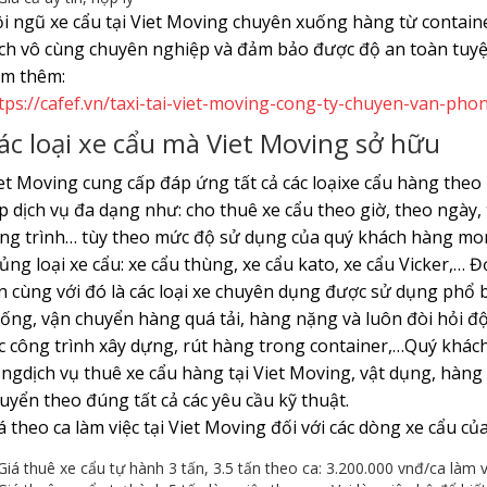
i ngũ xe cẩu tại Viet Moving chuyên xuống hàng từ contain
ch vô cùng chuyên nghiệp và đảm bảo được độ an toàn tuyệ
m thêm:
tps://cafef.vn/taxi-tai-viet-moving-cong-ty-chuyen-van-p
ác loại xe cẩu mà Viet Moving sở hữu
et Moving cung cấp đáp ứng tất cả các loạixe cẩu hàng theo
p dịch vụ đa dạng như: cho thuê xe cẩu theo giờ, theo ngày
ng trình… tùy theo mức độ sử dụng của quý khách hàng mon
ủng loại xe cẩu: xe cẩu thùng, xe cẩu kato, xe cẩu Vicker,… Đơ
n cùng với đó là các loại xe chuyên dụng được sử dụng phổ 
ống, vận chuyển hàng quá tải, hàng nặng và luôn đòi hỏi độ 
c công trình xây dựng, rút hàng trong container,…Quý khác
ngdịch vụ thuê xe cẩu hàng tại Viet Moving, vật dụng, hàn
uyển theo đúng tất cả các yêu cầu kỹ thuật.
á theo ca làm việc tại Viet Moving đối với các dòng xe cẩu c
Giá thuê xe cẩu tự hành 3 tấn, 3.5 tấn theo ca: 3.200.000 vnđ/ca làm