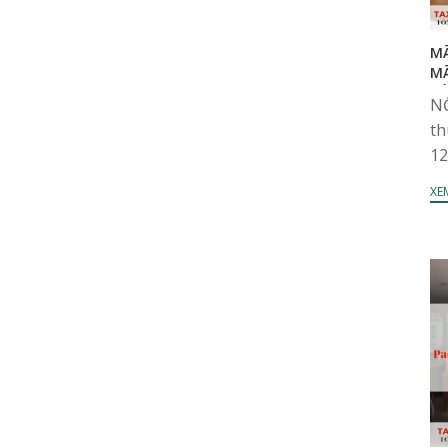
MÃ
MÃ
G
NỘ
th
12
sở
XEM
đa
điệ