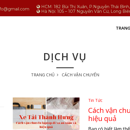
HCM: 182 Bùi Thị Xuân, P.Nguyễn Thái Bìn
nfo@gmail.com
Hà Nội: 105 – 107 Nguyễn Văn Cừ, Long Biê
TRANG
DỊCH VỤ
TRANG CHỦ
CÁCH VẬN CHUYỂN
Tin Tức
Cách vận chu
hiệu quả
Bạn có biết làm th