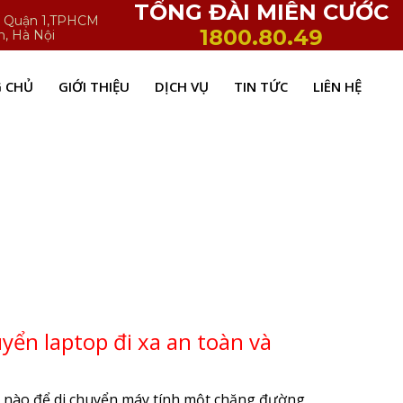
TỔNG ĐÀI MIỄN CƯỚC
h, Quận 1,TPHCM
1800.80.49
n, Hà Nội
 CHỦ
GIỚI THIỆU
DỊCH VỤ
TIN TỨC
LIÊN HỆ
yển laptop đi xa an toàn và
ế nào để di chuyển máy tính một chặng đường