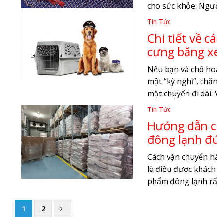
cho sức khỏe. Ngườ
Tin Tức
Chi tiết về 
cưng bằng xe
Nếu bạn và chó ho
một “kỳ nghỉ”, chẳ
một chuyến đi dài. V
Tin Tức
Hướng dẫn ch
đông lạnh đ
Cách vận chuyển hà
là điều được khách
phẩm đông lạnh rất
1
2