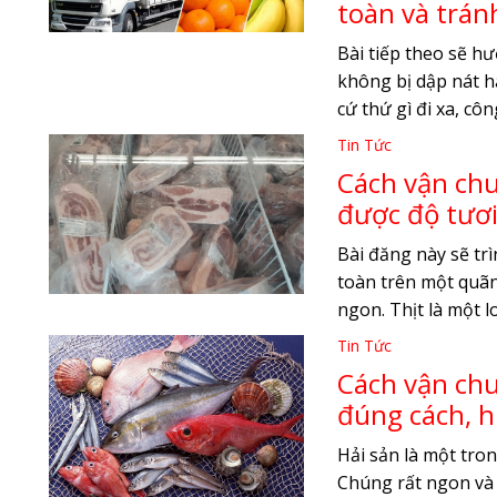
toàn và trán
Bài tiếp theo sẽ h
không bị dập nát h
cứ thứ gì đi xa, công
Tin Tức
Cách vận chu
được độ tươi
Bài đăng này sẽ trì
toàn trên một quãn
ngon. Thịt là một loạ
Tin Tức
Cách vận chu
đúng cách, h
Hải sản là một tro
Chúng rất ngon và 