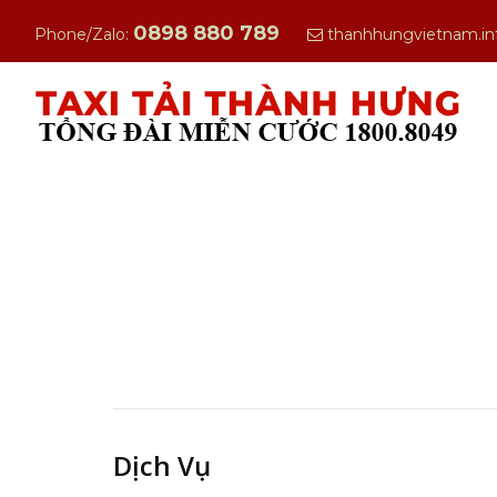
0898 880 789
Phone/Zalo:
thanhhungvietnam.i
Dịch Vụ