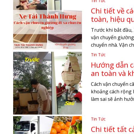
Tin Tức
Chi tiết về 
toàn, hiệu q
Trước khi bắt đầu
vận chuyển giường 
chuyển nhà. Vận ch
Tin Tức
Hướng dẫn cá
an toàn và k
Cách vận chuyển câ
khoảng cách rộng lớ
làm sai sẽ ảnh hưởn
Tin Tức
Chi tiết tất 