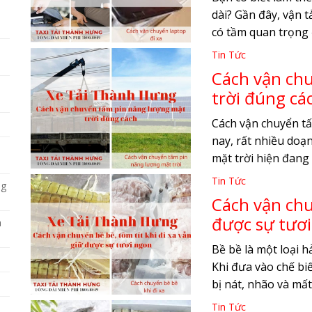
dài? Gần đây, vận 
có tầm quan trọng đ
Tin Tức
Cách vận ch
trời đúng cá
Cách vận chuyển t
nay, rất nhiều doạ
mặt trời hiện đang 
Tin Tức
ng
Cách vận chu
được sự tươ
a
Bề bề là một loại h
Khi đưa vào chế biế
bị nát, nhão và mất.
Tin Tức