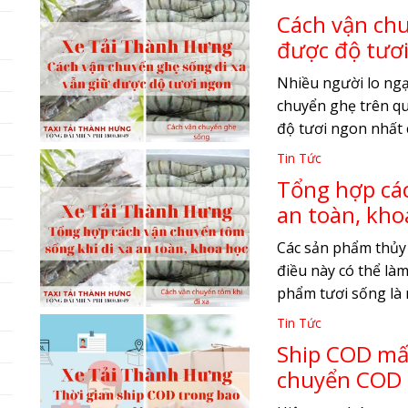
Cách vận chu
n
được độ tươ
Nhiều người lo ngạ
chuyển ghẹ trên q
độ tươi ngon nhất 
Tin Tức
Tổng hợp các
an toàn, kho
Các sản phẩm thủy s
điều này có thể làm
phẩm tươi sống là 
Tin Tức
Ship COD mất
chuyển COD